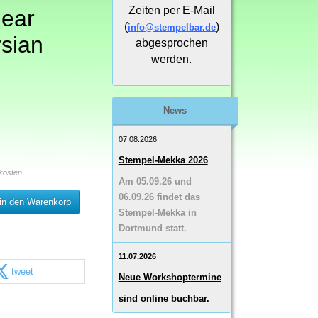
Zeiten per E-Mail
lear
(
)
info@stempelbar.de
sian
abgesprochen
werden.
News
07.08.2026
Stempel-Mekka 2026
kosten
Am 05.09.26 und
06.09.26 findet das
in den Warenkorb
Stempel-Mekka in
Dortmund statt.
11.07.2026
tweet
Neue Workshoptermine
sind online buchbar.