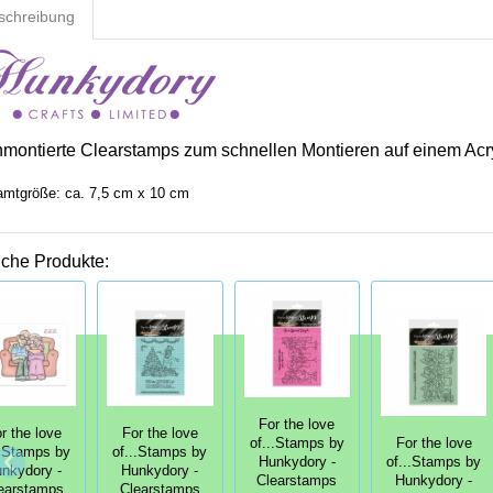
schreibung
nmontierte Clearstamps zum schnellen Montieren auf einem Acr
mtgröße: ca. 7,5 cm x 10 cm
iche Produkte:
For the love
r the love
For the love
of...Stamps by
For the love
..Stamps by
of...Stamps by
Hunkydory -
of...Stamps by
nkydory -
Hunkydory -
Clearstamps
Hunkydory -
earstamps
Clearstamps