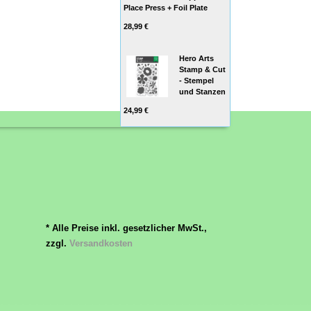
Place Press + Foil Plate
28,99 €
Hero Arts
Stamp & Cut
- Stempel
und Stanzen
24,99 €
* Alle Preise inkl. gesetzlicher MwSt.,
zzgl.
Versandkosten