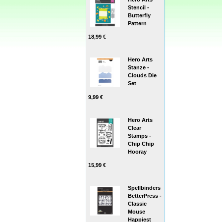
Stencil -
Butterfly
Pattern
18,99 €
Hero Arts
Stanze -
Clouds Die
Set
9,99 €
Hero Arts
Clear
Stamps -
Chip Chip
Hooray
15,99 €
Spellbinders
BetterPress -
Classic
Mouse
Happiest