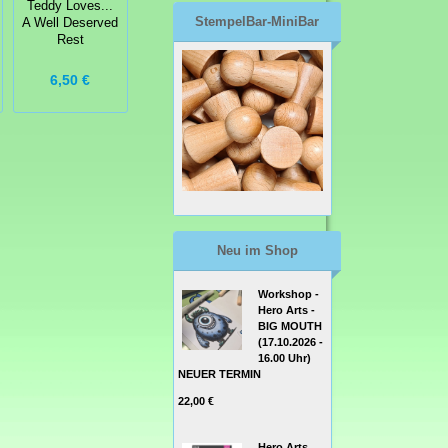
Teddy Loves...
Clearstamps A*
Hyacinth
StempelBar-MiniBar
A Well Deserved
Teacher
Happiness
Rest
6,50 €
9,95 €
9,95 €
Neu im Shop
Workshop -
Hero Arts -
BIG MOUTH
(17.10.2026 -
16.00 Uhr)
NEUER TERMIN
22,00 €
Hero Arts