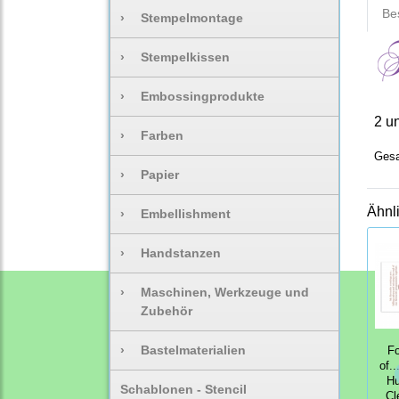
Be
›
Stempelmontage
›
Stempelkissen
›
Embossingprodukte
2 u
›
Farben
Gesa
›
Papier
Ähnl
›
Embellishment
›
Handstanzen
›
Maschinen, Werkzeuge und
Zubehör
›
Bastelmaterialien
Fo
of.
Hu
Schablonen - Stencil
Cl