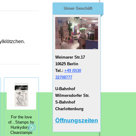
Unser Geschäft
ylklötzchen.
Weimarer Str.17
10625 Berlin
Tel.:
+49 (0)30
32708777
U-Bahnhof
Wilmersdorfer Str.
S-Bahnhof
Charlottenburg
For the love
Öffnungszeiten
For the love
of...Stamps by
For the love
of...Stamps by
Hunkydory -
of...Stamps by
Hunkydory -
Clearstamps
Hunkydory -
Clearstamps