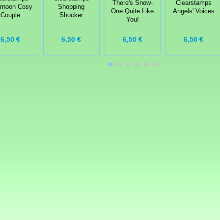
There's Snow-
Clearstamps
ernoon Cosy
Shopping
One Quite Like
Angels' Voices
Couple
Shocker
You!
6,50 €
6,50 €
6,50 €
6,50 €