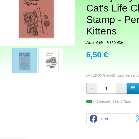
Cat's Life C
Stamp - Per
Kittens
Artikel-Nr.:
FTLS405
6,50 €
inkl. 19,00 % MwSt., zzgl.
Versand
Lieferzeit: 4 bis 6 Tage
teilen