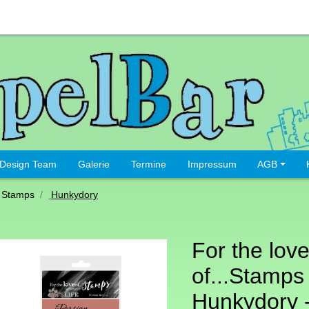
Design Team
Galerie
Termine
Impressum
AGB
 Stamps
Hunkydory
For the lov
of...Stamps
Hunkydory - 