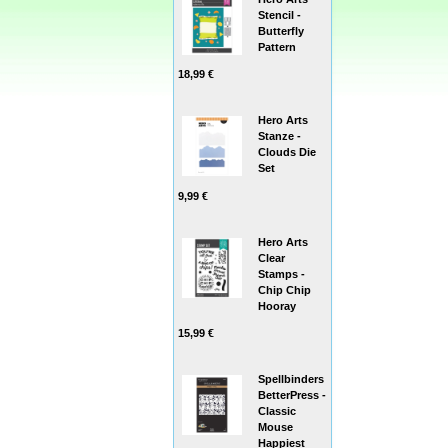
Stencil -
Butterfly
Pattern
18,99 €
Hero Arts
Stanze -
Clouds Die
Set
9,99 €
Hero Arts
Clear
Stamps -
Chip Chip
Hooray
15,99 €
Spellbinders
BetterPress -
Classic
Mouse
Happiest