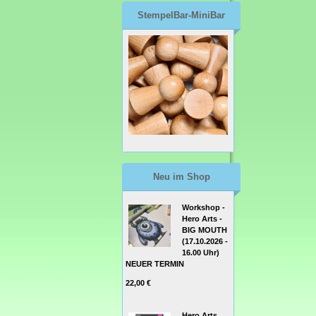
StempelBar-MiniBar
Neu im Shop
Workshop -
Hero Arts -
BIG MOUTH
(17.10.2026 -
16.00 Uhr)
NEUER TERMIN
22,00 €
Hero Arts