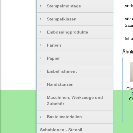
Verl
›
Stempelmontage
Vor 
›
Stempelkissen
Säur
›
Embossingprodukte
Inha
›
Farben
Ähnl
›
Papier
›
Embellishment
›
Handstanzen
Gli
›
Maschinen, Werkzeuge und
C
Zubehör
›
Bastelmaterialien
Schablonen - Stencil