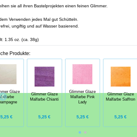
eihen sie all ihren Bastelprojekten einen feinen
Glimmer
.
dem Verwenden jedes Mal gut Schütteln.
efrei, ungiftig und auf Wasser basierend.
lt: 1.35 oz. (ca. 38g)
iche Produkte:
mmer Glaze
Glimmer Glaze
Glimmer Glaze
Glimmer Glaze
Malfarbe
Malfarbe Pink
Malfarbe Chianti
Malfarbe Saffron
hampagne
Lady
5,25 €
5,25 €
5,25 €
5,25 €