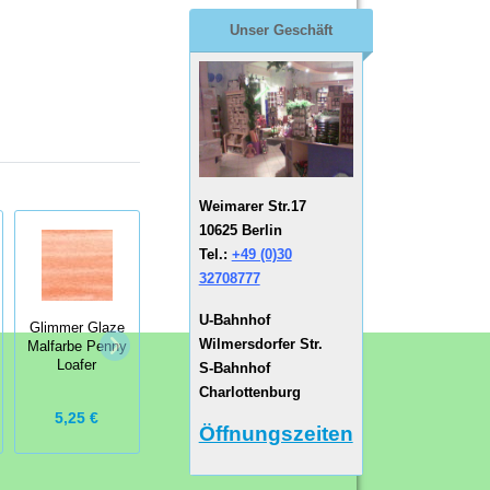
Unser Geschäft
Weimarer Str.17
10625 Berlin
Tel.:
+49 (0)30
32708777
U-Bahnhof
Glimmer Glaze
Glimmer Glaze
Glimmer Glaze
Wilmersdorfer Str.
Malfarbe Penny
Malfarbe Purple
Malfarbe Flirty
Loafer
Passion
S-Bahnhof
Charlottenburg
5,25 €
5,25 €
5,25 €
Öffnungszeiten