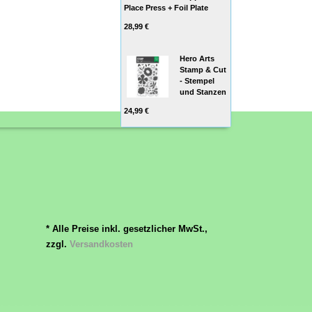
Place Press + Foil Plate
28,99 €
Hero Arts
Stamp & Cut
- Stempel
und Stanzen
24,99 €
* Alle Preise inkl. gesetzlicher MwSt.,
zzgl.
Versandkosten