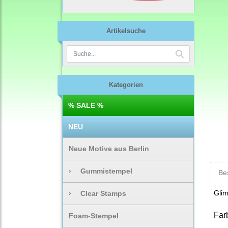
Artikelsuche
Kategorien
% SALE %
NEU
Neue Motive aus Berlin
›
Gummistempel
Be
Glim
›
Clear Stamps
Far
Foam-Stempel