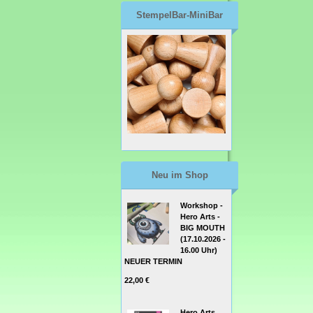
StempelBar-MiniBar
Neu im Shop
Workshop -
Hero Arts -
BIG MOUTH
(17.10.2026 -
16.00 Uhr)
NEUER TERMIN
22,00 €
Hero Arts