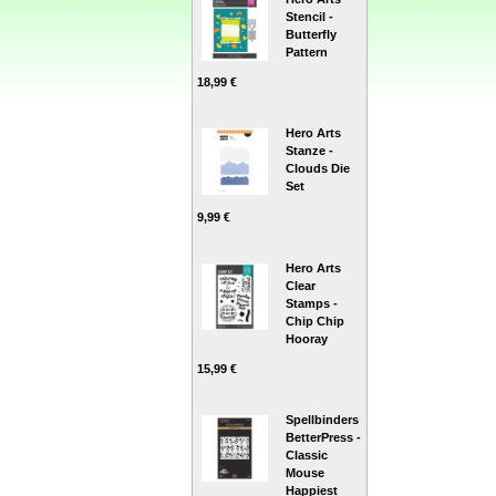
Stencil -
Butterfly
Pattern
18,99 €
Hero Arts
Stanze -
Clouds Die
Set
9,99 €
Hero Arts
Clear
Stamps -
Chip Chip
Hooray
15,99 €
Spellbinders
BetterPress -
Classic
Mouse
Happiest