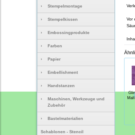
Verl
›
Stempelmontage
Vor 
›
Stempelkissen
Säur
›
Embossingprodukte
Inha
›
Farben
Ähnl
›
Papier
›
Embellishment
›
Handstanzen
Gli
Malf
›
Maschinen, Werkzeuge und
Zubehör
›
Bastelmaterialien
Schablonen - Stencil