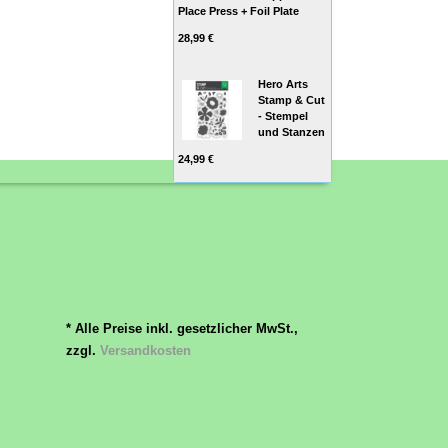
Place Press + Foil Plate
28,99 €
Hero Arts
Stamp & Cut
- Stempel
und Stanzen
24,99 €
* Alle Preise inkl. gesetzlicher MwSt.,
zzgl.
Versandkosten