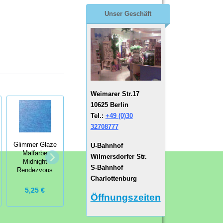
Unser Geschäft
Weimarer Str.17
10625 Berlin
Tel.:
+49 (0)30
32708777
Glimmer Glaze
U-Bahnhof
Glimmer Glaze
Malfarbe
Glimmer Glaze
Wilmersdorfer Str.
Malfarbe Pink
Midnight
Malfarbe Saffron
Lady
S-Bahnhof
Rendezvous
Charlottenburg
5,25 €
5,25 €
5,25 €
Öffnungszeiten