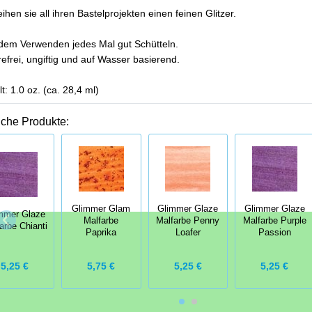
eihen sie all ihren Bastelprojekten einen feinen Glitzer.
dem Verwenden jedes Mal gut Schütteln.
efrei, ungiftig und auf Wasser basierend.
lt: 1.0 oz. (ca. 28,4 ml)
iche Produkte:
Glimmer Glam
Glimmer Glaze
Glimmer Glaze
mmer Glaze
Malfarbe
Malfarbe Penny
Malfarbe Purple
arbe Chianti
Paprika
Loafer
Passion
5,25 €
5,75 €
5,25 €
5,25 €