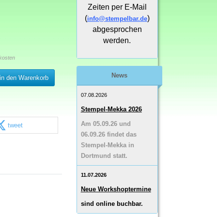
Zeiten per E-Mail
(
)
info@stempelbar.de
abgesprochen
werden.
kosten
News
in den Warenkorb
07.08.2026
Stempel-Mekka 2026
Am 05.09.26 und
tweet
06.09.26 findet das
Stempel-Mekka in
Dortmund statt.
11.07.2026
Neue Workshoptermine
sind online buchbar.