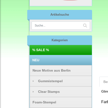
Artikelsuche
Kategorien
% SALE %
NEU
Neue Motive aus Berlin
›
Gummistempel
Be
Glim
›
Clear Stamps
Far
Foam-Stempel