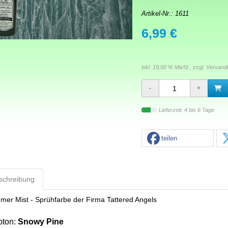
Artikel-Nr.:
1611
6,99 €
inkl. 19,00 % MwSt., zzgl.
Versand
Lieferzeit: 4 bis 6 Tage
teilen
schreibung
mer Mist - Sprühfarbe der Firma Tattered Angels
bton:
Snowy Pine