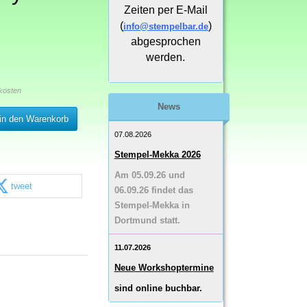
Zeiten per E-Mail
(
)
info@stempelbar.de
abgesprochen
werden.
kosten
News
in den Warenkorb
07.08.2026
Stempel-Mekka 2026
Am 05.09.26 und
tweet
06.09.26 findet das
Stempel-Mekka in
Dortmund statt.
11.07.2026
Neue Workshoptermine
sind online buchbar.