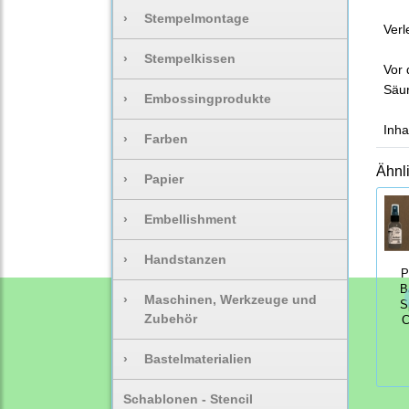
›
Stempelmontage
Verl
›
Stempelkissen
Vor 
Säur
›
Embossingprodukte
Inha
›
Farben
Ähnl
›
Papier
›
Embellishment
›
Handstanzen
P
B
›
Maschinen, Werkzeuge und
S
Zubehör
C
›
Bastelmaterialien
Schablonen - Stencil