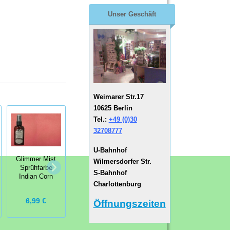
Unser Geschäft
Weimarer Str.17
10625 Berlin
Tel.:
+49 (0)30
32708777
U-Bahnhof
Plain Jane
Glimmer Mist
Glimmer Mist
Wilmersdorfer Str.
Baseboard
Sprühfarbe
Sprühfarbe
S-Bahnhof
Sprühfarbe Soil
Indian Corn
Flower Power
Charlottenburg
6,99 €
6,99 €
6,99 €
Öffnungszeiten