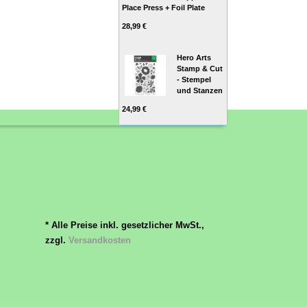
Place Press + Foil Plate
28,99 €
Hero Arts
Stamp & Cut
- Stempel
und Stanzen
24,99 €
* Alle Preise inkl. gesetzlicher MwSt.,
zzgl.
Versandkosten