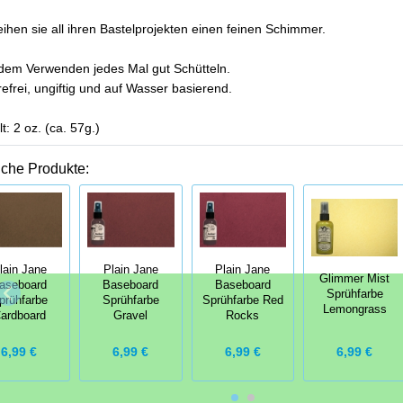
eihen sie all ihren Bastelprojekten einen feinen Schimmer.
dem Verwenden jedes Mal gut Schütteln.
efrei, ungiftig und auf Wasser basierend.
lt: 2 oz. (ca. 57g.)
iche Produkte:
lain Jane
Plain Jane
Plain Jane
Glimmer Mist
aseboard
Baseboard
Baseboard
Sprühfarbe
prühfarbe
Sprühfarbe
Sprühfarbe Red
Lemongrass
ardboard
Gravel
Rocks
6,99 €
6,99 €
6,99 €
6,99 €