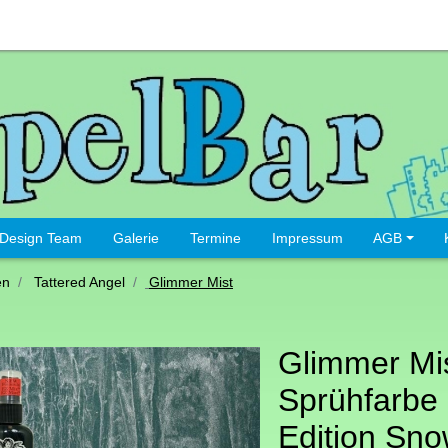
Design Team
Galerie
Termine
Impressum
AGB
en
Tattered Angel
Glimmer Mist
Glimmer Mi
Sprühfarbe 
Edition Sno