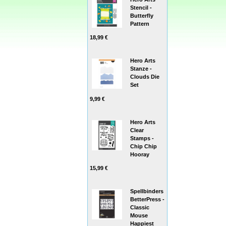
Stencil -
Butterfly
Pattern
18,99 €
Hero Arts
Stanze -
Clouds Die
Set
9,99 €
Hero Arts
Clear
Stamps -
Chip Chip
Hooray
15,99 €
Spellbinders
BetterPress -
Classic
Mouse
Happiest