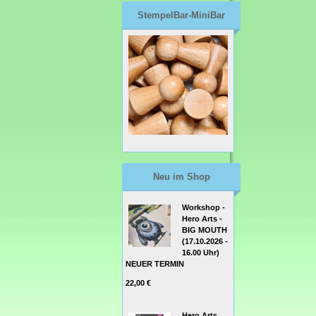
StempelBar-MiniBar
Neu im Shop
Workshop -
Hero Arts -
BIG MOUTH
(17.10.2026 -
16.00 Uhr)
NEUER TERMIN
22,00 €
Hero Arts