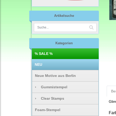
Artikelsuche
Kategorien
% SALE %
NEU
Neue Motive aus Berlin
›
Gummistempel
Be
›
Clear Stamps
Glim
Foam-Stempel
Far