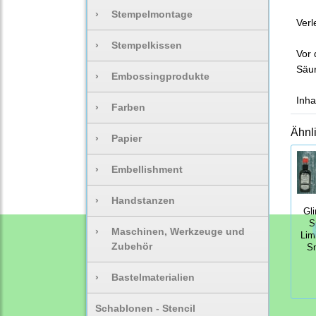
›
Stempelmontage
Verl
›
Stempelkissen
Vor 
Säur
›
Embossingprodukte
Inha
›
Farben
Ähnl
›
Papier
›
Embellishment
›
Handstanzen
Gl
S
›
Maschinen, Werkzeuge und
Lim
Zubehör
S
›
Bastelmaterialien
Schablonen - Stencil