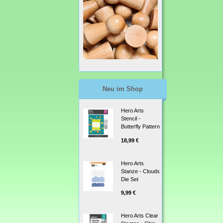
Neu im Shop
Hero Arts
Stencil -
Butterfly Pattern
18,99 €
Hero Arts
Stanze - Clouds
Die Set
9,99 €
Hero Arts Clear