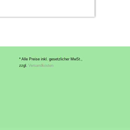
* Alle Preise inkl. gesetzlicher MwSt.,
zzgl.
Versandkosten