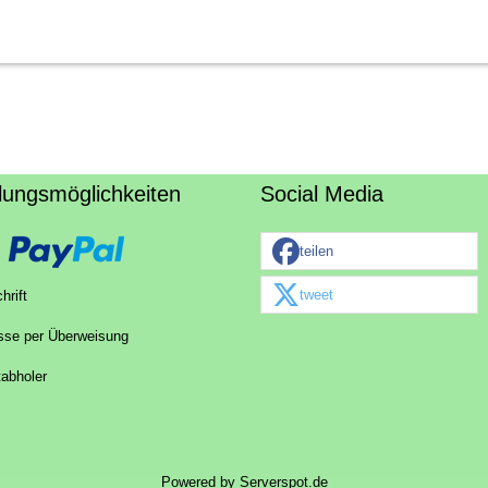
lungsmöglichkeiten
Social Media
teilen
tweet
hrift
sse per Überweisung
tabholer
Powered by
Serverspot.de