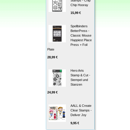
Stamps - Chip
Chip Hooray
15,99 €
Spellbinders
BetterPress -
Classic Mouse
Happiest Place
Press + Foil
Plate
28,99 €
Hero Arts
Stamp & Cut -
Stempel und
Stanzen
24,99 €
AALL & Create
Clear Stamps -
Deliver Joy
9,95 €