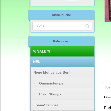
Artikelsuche
Kategorien
% SALE %
NEU
Neue Motive aus Berlin
›
Gummistempel
Be
›
Clear Stamps
Glim
Foam-Stempel
Far