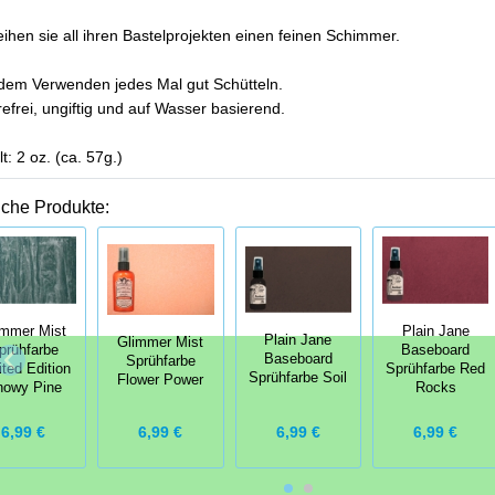
eihen sie all ihren Bastelprojekten einen feinen Schimmer.
dem Verwenden jedes Mal gut Schütteln.
efrei, ungiftig und auf Wasser basierend.
lt: 2 oz. (ca. 57g.)
iche Produkte:
immer Mist
Plain Jane
Plain Jane
Glimmer Mist
prühfarbe
Baseboard
Baseboard
Sprühfarbe
ited Edition
Sprühfarbe Red
Sprühfarbe Soil
Flower Power
nowy Pine
Rocks
6,99 €
6,99 €
6,99 €
6,99 €