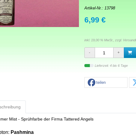
Artikel-Nr.:
13798
6,99 €
inkl. 19,00 % MwSt., zzgl.
Versand
Lieferzeit: 4 bis 6 Tage
teilen
schreibung
mer Mist - Sprühfarbe der Firma Tattered Angels
bton:
Pashmina