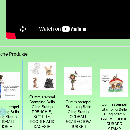
iche Produkte:
Gummistempel
Stamping Bella
Gummistempel
Gummistempel
mistempel
Cling Stamp
Stamping Bella
Stamping Bella
mping Bella
FRENCHIE,
Cling Stamp
Cling Stamp
ing Stamp
SCOTTIE,
ODDBALL
GNOME HOME
DDBALL
POODLE AND
SCARECROW
RUBBER
ROSIE
DACHSIE
RUBBER
STAMP