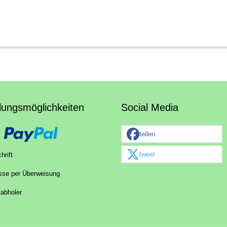
lungsmöglichkeiten
Social Media
teilen
tweet
hrift
sse per Überweisung
tabholer