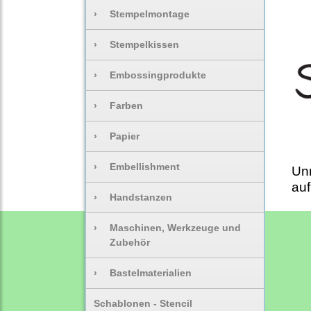
›
Stempelmontage
›
Stempelkissen
›
Embossingprodukte
›
Farben
›
Papier
›
Embellishment
Un
auf
›
Handstanzen
›
Maschinen, Werkzeuge und
Zubehör
›
Bastelmaterialien
Schablonen - Stencil