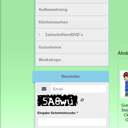
Aufbewahrung
Küchensachen
›
Zeitschriften/DVD`s
Gutscheine
Ähnl
Workshops
Newsletter
Gum
Sta
Eingabe Sicherheitscode: *
Cl
O