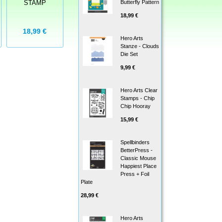
Butterfly Pattern
STAMP
RUBBERSTAMP
SET
18,99 €
18,99 €
20,99 €
16,99 €
Hero Arts
Stanze - Clouds
Die Set
9,99 €
Hero Arts Clear
Stamps - Chip
Chip Hooray
15,99 €
Spellbinders
BetterPress -
Classic Mouse
Happiest Place
Press + Foil
Plate
28,99 €
Hero Arts