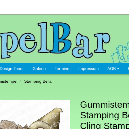
Design Team
Galerie
Termine
Impressum
AGB
istempel
Stamping Bella
Gummistem
Stamping Be
Cling Stam