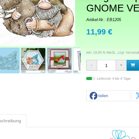
GNOME V
Artikel-Nr.:
EB1205
11,99 €
inkl. 19,00 % MwSt., zzgl.
Versand
Lieferzeit: 4 bis 6 Tage
teilen
schreibung