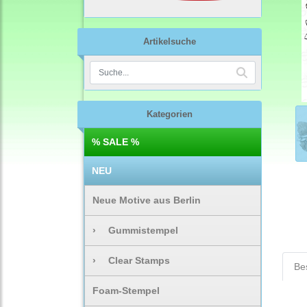
Artikelsuche
Kategorien
% SALE %
NEU
Neue Motive aus Berlin
›
Gummistempel
›
Clear Stamps
Be
Foam-Stempel