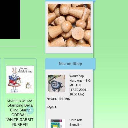
Neu im Shop
Workshop -
Hero Arts - BIG
MOUTH
(17.10.2026 -
16.00 Uhr)
Gummistempel
Gummistempel
NEUER TERMIN
Gummistempel
Stamping Bella
Stamping Bella
Stamping Bella
22,00 €
Cling Stamp
Cling Stamp
Cling Stamp
ODDBALLS
LONG
ODDBALL
TWEEDLE DEE
DISTANCE
WHITE RABBIT
Hero Arts
AND TWEEDLE
CHRISTMAS
Stencil -
RUBBER
DUM
SENTIMENT