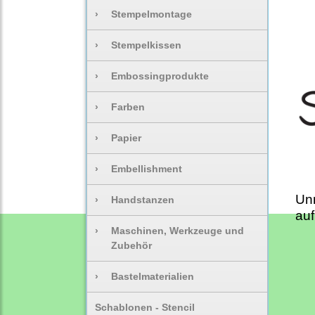
›
Stempelmontage
›
Stempelkissen
›
Embossingprodukte
›
Farben
›
Papier
›
Embellishment
Un
›
Handstanzen
auf
›
Maschinen, Werkzeuge und
Zubehör
›
Bastelmaterialien
Schablonen - Stencil