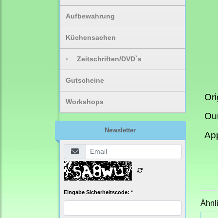
Aufbewahrung
Küchensachen
›
Zeitschriften/DVD`s
Gutscheine
Ori
Workshops
Our
Newsletter
App
Eingabe Sicherheitscode: *
Ähnl