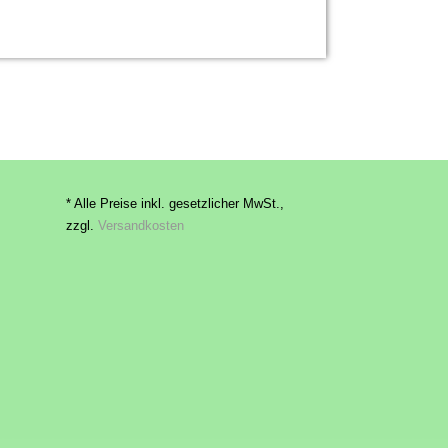
* Alle Preise inkl. gesetzlicher MwSt.,
zzgl.
Versandkosten