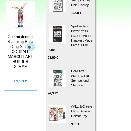
Stamps - Chip
Chip Hooray
15,99 €
Spellbinders
BetterPress -
Classic Mouse
Gummistempel
Gummistempel
Gummistempel
Happiest Place
Stamping Bella
Stamping Bella
Stamping Bella
Press + Foil
Cling Stamp
Cling Stamp
Cling Stamp
Plate
ODDBALL
ODDBALL
CHRISTMAS
MARCH HARE
SCARECROW
28,99 €
TREE
RUBBER
RUBBER
ODDBALL
STAMP
STAMP
Hero Arts
Stamp & Cut -
15,99 €
18,99 €
18,99 €
Stempel und
Stanzen
24,99 €
AALL & Create
Clear Stamps -
Deliver Joy
9,95 €