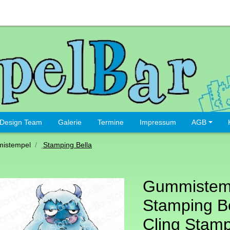
Design Team
Galerie
Termine
Impressum
AGB
istempel
Stamping Bella
Gummistem
Stamping Be
Cling Stam