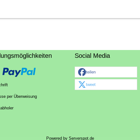
lungsmöglichkeiten
Social Media
teilen
tweet
hrift
sse per Überweisung
tabholer
Powered by
Serverspot.de