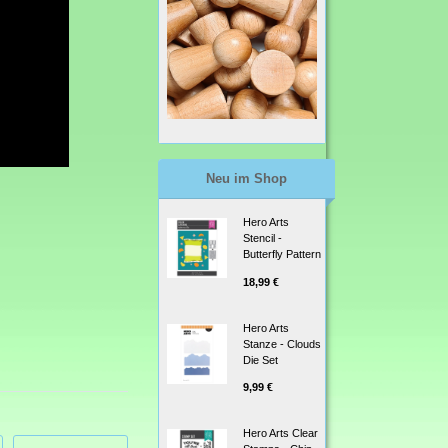
Neu im Shop
Hero Arts
Stencil -
Butterfly Pattern
18,99 €
Hero Arts
Stanze - Clouds
Die Set
9,99 €
Hero Arts Clear