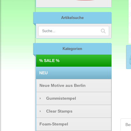
Artikelsuche
Kategorien
% SALE %
NEU
Neue Motive aus Berlin
›
Gummistempel
›
Clear Stamps
Foam-Stempel
Be