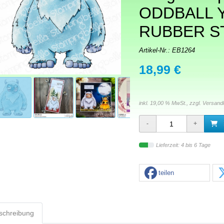
ODDBALL 
RUBBER S
Artikel-Nr.:
EB1264
18,99 €
inkl. 19,00 % MwSt., zzgl.
Versand
Lieferzeit: 4 bis 6 Tage
teilen
schreibung