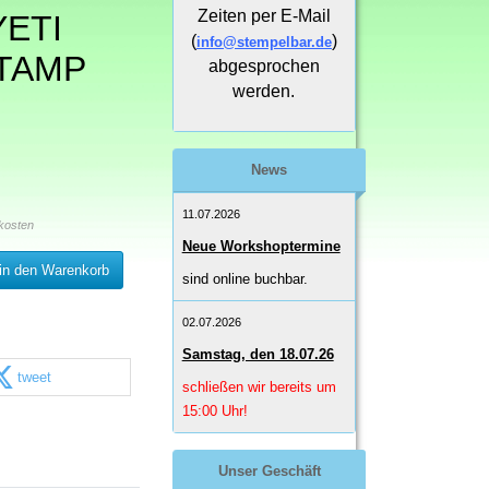
Zeiten per E-Mail
YETI
(
)
info@stempelbar.de
TAMP
abgesprochen
werden.
News
11.07.2026
kosten
Neue Workshoptermine
in den Warenkorb
sind online buchbar.
02.07.2026
Samstag, den 18.07.26
tweet
schließen wir bereits um
15:00 Uhr!
Unser Geschäft