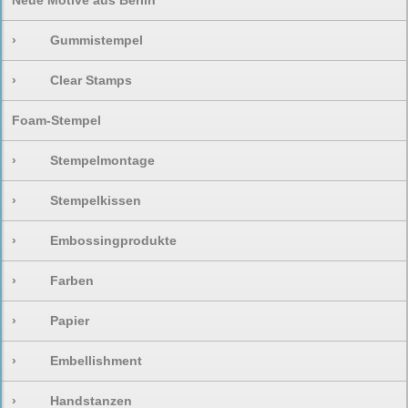
Neue Motive aus Berlin
›
Gummistempel
›
Clear Stamps
Foam-Stempel
›
Stempelmontage
›
Stempelkissen
›
Embossingprodukte
›
Farben
›
Papier
›
Embellishment
›
Handstanzen