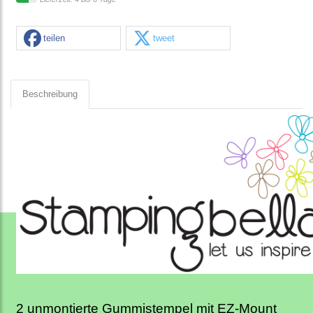
teilen
tweet
Beschreibung
2 unmontierte Gummistempel mit EZ-Mount