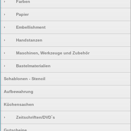
›
Farben
›
Papier
›
Embellishment
›
Handstanzen
›
Maschinen, Werkzeuge und Zubehör
›
Bastelmaterialien
Schablonen - Stencil
Aufbewahrung
Küchensachen
›
Zeitschriften/DVD`s
Gutscheine