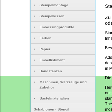
›
Stempelmontage
Sta
›
Stempelkissen
Zu 
ode
›
Embossingprodukte
Sta
›
Farben
Inh
Bes
›
Papier
Add
›
Embellishment
dep
in 
›
Handstanzen
Die
›
Maschinen, Werkzeuge und
Zubehör
Her
out
›
Bastelmaterialien
sta
They
Schablonen - Stencil
mos