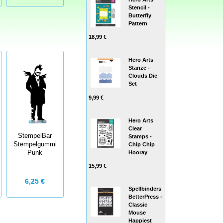
Stencil -
Butterfly
Pattern
18,99 €
Hero Arts
Stanze -
Clouds Die
Set
9,99 €
Hero Arts
Clear
StempelBar
Stamps -
Stempelgummi
Chip Chip
Hooray
Punk
15,99 €
6,25 €
Spellbinders
BetterPress -
Classic
Mouse
Happiest