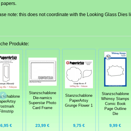
 papers.
se note: this does not coordinate with the Looking Glass Dies li
iche Produkte:
Stanzschablone
Stanzschablone
Stanzschablone
nzschablone
Die-namics
Whimsy Stamps
PaperArtsy
aperArtsy
Superstar Photo
Comic Book
Grunge Flower 1
Postmark
Card Frame
Page Outline
Filmstrip
Die
23,99 €
6,95 €
9,75 €
9,99 €