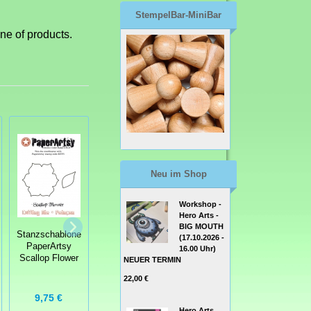
StempelBar-MiniBar
ne of products.
Neu im Shop
Workshop -
Hero Arts -
Stanzschablone
BIG MOUTH
Stanzschablone
Stanzschablone
(17.10.2026 -
XCut Large Dies
PaperArtsy
Craftables
16.00 Uhr)
Stag
Scallop Flower
Gärtner
NEUER TERMIN
22,00 €
15,95 €
9,75 €
8,95 €
Hero Arts