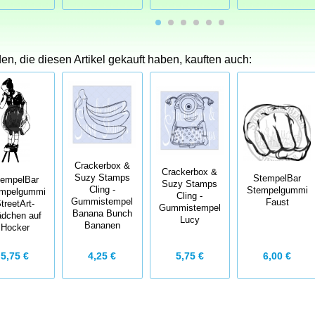
n, die diesen Artikel gekauft haben, kauften auch:
Crackerbox &
Crackerbox &
Suzy Stamps
StempelBar
tempelBar
Suzy Stamps
Cling -
Stempelgummi
mpelgummi
Cling -
Gummistempel
Faust
treetArt-
Gummistempel
Banana Bunch
dchen auf
Lucy
Bananen
Hocker
4,25 €
5,75 €
5,75 €
6,00 €