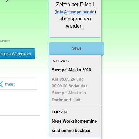
Zeiten per E-Mail
(
)
info@stempelbar.de
abgesprochen
werden.
kosten
News
in den Warenkorb
07.08.2026
Stempel-Mekka 2026
Am 05.09.26 und
tweet
06.09.26 findet das
Stempel-Mekka in
Dortmund statt.
11.07.2026
Neue Workshoptermine
sind online buchbar.