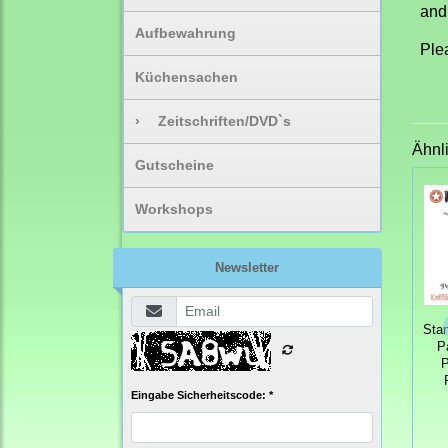
and
Aufbewahrung
Plea
Küchensachen
›
Zeitschriften/DVD`s
Ähnl
Gutscheine
Workshops
Newsletter
Sta
P
Eingabe Sicherheitscode: *