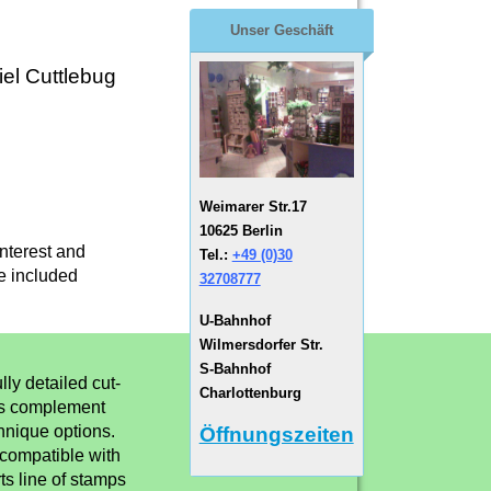
Unser Geschäft
el Cuttlebug
Weimarer Str.17
10625 Berlin
interest and
Tel.:
+49 (0)30
e included
32708777
U-Bahnhof
Wilmersdorfer Str.
S-Bahnhof
ly detailed cut-
Charlottenburg
es complement
hnique options.
Öffnungszeiten
 compatible with
ts line of stamps