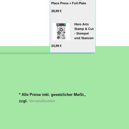
Place Press + Foil Plate
28,99 €
Hero Arts
Stamp & Cut
- Stempel
und Stanzen
24,99 €
* Alle Preise inkl. gesetzlicher MwSt.,
zzgl.
Versandkosten