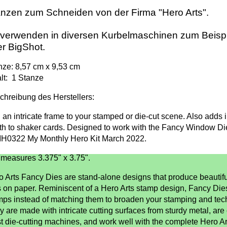
nzen zum Schneiden von der Firma "Hero Arts".
verwenden in diversen Kurbelmaschinen zum Beispi
r BigShot.
nze: 8,57 cm x 9,53 cm
alt: 1 Stanze
chreibung des Herstellers:
 an intricate frame to your stamped or die-cut scene. Also adds 
th to shaker cards. Designed to work with the Fancy Window Di
MH0322 My Monthly Hero Kit March 2022.
 measures 3.375" x 3.75".
o Arts Fancy Dies are stand-alone designs that produce beautiful
s on paper. Reminiscent of a Hero Arts stamp design, Fancy Di
mps instead of matching them to broaden your stamping and tec
 are made with intricate cutting surfaces from sturdy metal, are
t die-cutting machines, and work well with the complete Hero Ar