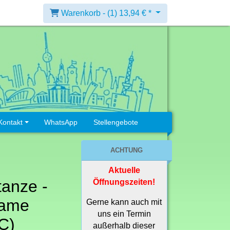
Warenkorb -
(1)
13,94 € *
Kontakt
WhatsApp
Stellengebote
ACHTUNG
Aktuelle
tanze -
Öffnungszeiten!
rame
Gerne kann auch mit
uns ein Termin
C)
außerhalb dieser