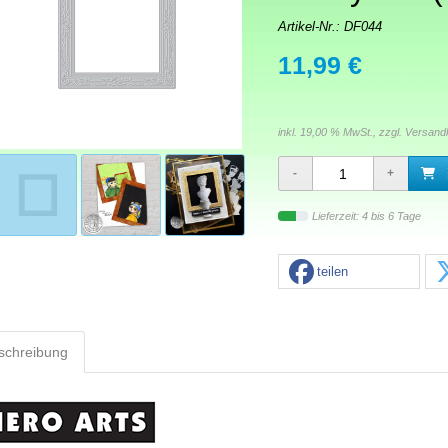
Artikel-Nr.:
DF044
11,99 €
inkl. 19,00 % MwSt., zzgl.
Versand
Lieferzeit: 4 bis 6 Tage
teilen
schreibung