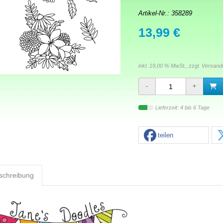
Artikel-Nr.:
358289
13,99 €
inkl. 19,00 % MwSt., zzgl.
Versand
Lieferzeit: 4 bis 6 Tage
teilen
schreibung