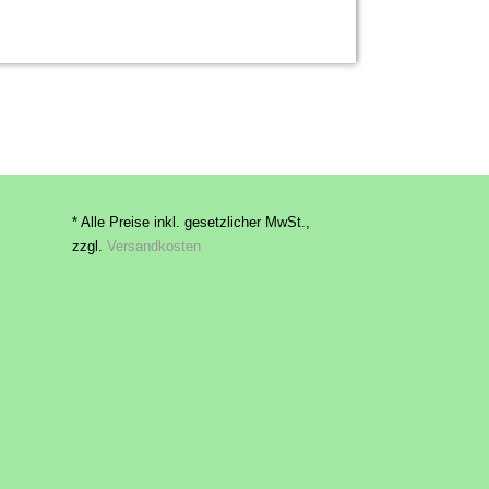
* Alle Preise inkl. gesetzlicher MwSt.,
zzgl.
Versandkosten