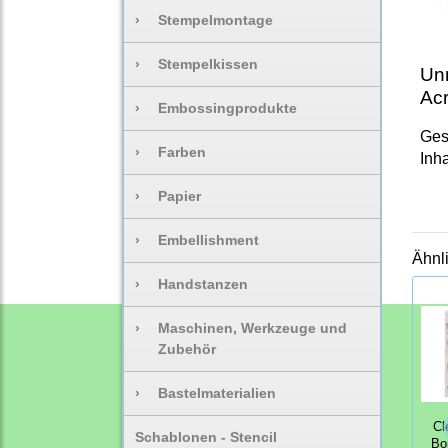
›
Stempelmontage
›
Stempelkissen
Unm
Acr
›
Embossingprodukte
Ges
›
Farben
Inha
›
Papier
›
Embellishment
Ähnl
›
Handstanzen
›
Maschinen, Werkzeuge und
Zubehör
›
Bastelmaterialien
Cl
Schablonen - Stencil
Bo