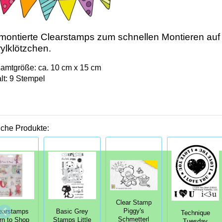
ontierte Clearstamps zum schnellen Montieren auf
ylklötzchen.
amtgröße: ca. 10 cm x 15 cm
lt: 9 Stempel
iche Produkte:
Clear Stamp
Piggy's
earstamps
Basic Grey
Technique
Schmetterl
rn to Shop
Stamps Little
Tuesday