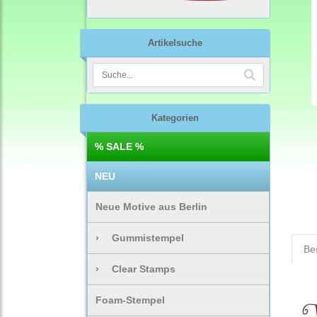
Artikelsuche
Kategorien
% SALE %
NEU
Neue Motive aus Berlin
›
Gummistempel
Be
›
Clear Stamps
Foam-Stempel