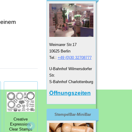
 einem
Weimarer Str.17
10625 Berlin
Tel.:
+49 (0)30 32708777
U-Bahnhof Wilmersdorfer
Str.
S-Bahnhof Charlottenburg
Öffnungszeiten
StempelBar-MiniBar
Tattered Angels
Continuous
Creative
Screen Prints
Stamp
Expressions
Notes from the
Fortlaufender
Clear Stamps
Garden