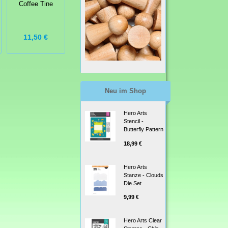
Stempel Paisley
Coffee Tine
12,57 €
11,50 €
4,95 €
17,95 €
Neu im Shop
Hero Arts
Stencil -
Butterfly Pattern
18,99 €
Hero Arts
Stanze - Clouds
Die Set
9,99 €
Hero Arts Clear