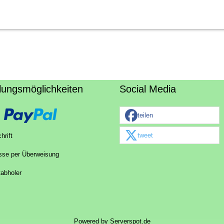
lungsmöglichkeiten
Social Media
teilen
tweet
hrift
sse per Überweisung
tabholer
Powered by
Serverspot.de