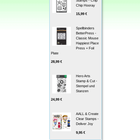
Stamps - Chip
Chip Hooray
15,99 €
Spellbinders
BetterPress -
Classic Mouse
Happiest Place
Press + Foil
Plate
28,99 €
Hero Arts
Stamp & Cut -
Stempel und
Stanzen
24,99 €
AALL & Create
Clear Stamps -
Deliver Joy
9,95 €