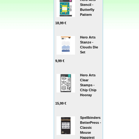
Stencil -
Butterfly
Pattern
18,99 €
Hero Arts
Stanze -
Clouds Die
Set
9,99 €
Hero Arts
Clear
Stamps -
Chip Chip
Hooray
15,99 €
Spellbinders
BetterPress -
Classic
Mouse
Happiest