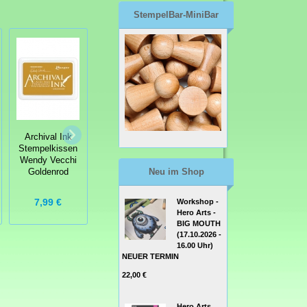
StempelBar-MiniBar
Wendy Vecchi
Archival Ink
Mini Archival Ink
Archival Ink
Stempelkissen
Pads
Stempelkissen
Light House
Stempelkissen
Wendy Vecchi
Kit #3
Neu im Shop
Goldenrod
7,99 €
7,99 €
13,99 €
Workshop -
Hero Arts -
BIG MOUTH
(17.10.2026 -
16.00 Uhr)
NEUER TERMIN
22,00 €
Hero Arts