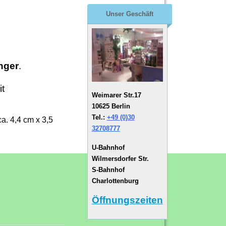
Unser Geschäft
nger
.
it
Weimarer Str.17
10625 Berlin
Tel.:
+49 (0)30
a. 4,4 cm x 3,5
32708777
U-Bahnhof
Wilmersdorfer Str.
S-Bahnhof
Charlottenburg
Öffnungszeiten