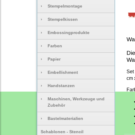
›
Stempelmontage
›
Stempelkissen
›
Embossingprodukte
Was
›
Farben
Die
›
Papier
Was
Set
›
Embellishment
cm 
›
Handstanzen
Far
›
Maschinen, Werkzeuge und
Zubehör
›
Bastelmaterialien
Schablonen - Stencil