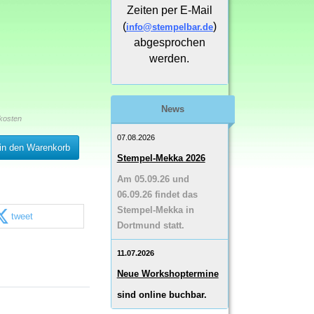
Zeiten per E-Mail
(
)
info@stempelbar.de
abgesprochen
werden.
News
kosten
07.08.2026
in den Warenkorb
Stempel-Mekka 2026
Am 05.09.26 und
06.09.26 findet das
Stempel-Mekka in
tweet
Dortmund statt.
11.07.2026
Neue Workshoptermine
sind online buchbar.