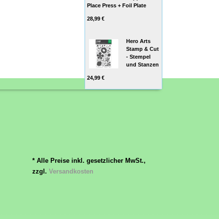
Place Press + Foil Plate
28,99 €
Hero Arts
Stamp & Cut
- Stempel
und Stanzen
24,99 €
* Alle Preise inkl. gesetzlicher MwSt.,
zzgl.
Versandkosten