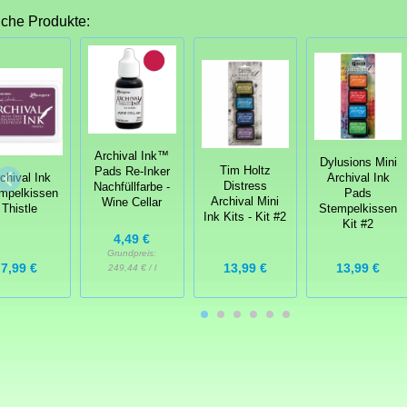
iche Produkte:
Archival Ink™
Dylusions Mini
Tim Holtz
Pads Re-Inker
chival Ink
Archival Ink
Distress
Nachfüllfarbe -
mpelkissen
Pads
Archival Mini
Wine Cellar
Thistle
Stempelkissen
Ink Kits - Kit #2
Kit #2
4,49 €
Grundpreis:
7,99 €
13,99 €
13,99 €
249,44 € / l