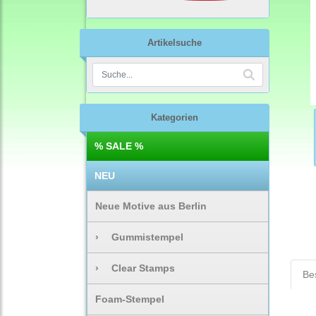
Artikelsuche
Kategorien
% SALE %
NEU
Neue Motive aus Berlin
›
Gummistempel
›
Clear Stamps
Be
Foam-Stempel