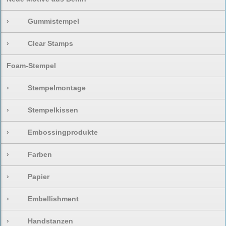
›
Gummistempel
›
Clear Stamps
Foam-Stempel
›
Stempelmontage
›
Stempelkissen
›
Embossingprodukte
›
Farben
›
Papier
›
Embellishment
›
Handstanzen