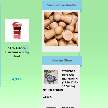
StempelBar-MiniBar
Embossing
SEW Ribbon
SEW Ribbon
Plates
Bändermischung
Bändermischung
Prägeschablone
Red
Pink
Flower
Neu im Shop
Workshop -
Hero Arts -
BIG MOUTH
4,99 €
4,99 €
4,99 €
(17.10.2026 -
16.00 Uhr)
NEUER TERMIN
22,00 €
Hero Arts