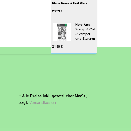
Place Press + Foil Plate
28,99 €
Hero Arts
Stamp & Cut
- Stempel
und Stanzen
24,99 €
* Alle Preise inkl. gesetzlicher MwSt.,
zzgl.
Versandkosten