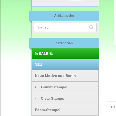
Artikelsuche
Kategorien
% SALE %
NEU
Neue Motive aus Berlin
›
Gummistempel
›
Clear Stamps
Be
Foam-Stempel