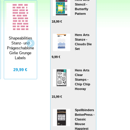
Stencil -
Butterfly
Pattern
18,99 €
Hero Arts
Shapeabilities
Stanze -
Stampendous
Stanz- und
Cookie Cutters
Clouds Die
Fringe
Prägeschablone
Schablone
Set
Moroccan Sun
Girlie Grunge
Swirly Whirlies
Combo Kit
9,99 €
Labels
5,99 €
29,99 €
9,99 €
Hero Arts
Clear
Stamps -
Chip Chip
Hooray
15,99 €
Spellbinders
BetterPress -
Classic
Mouse
Happiest