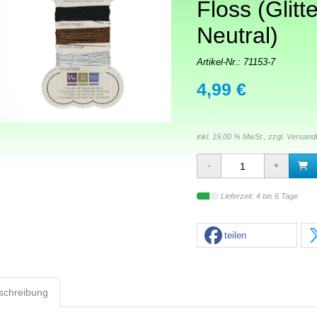
Floss (Glitte
Neutral)
Artikel-Nr.:
71153-7
4,99 €
inkl. 19,00 % MwSt., zzgl.
Versand
Lieferzeit: 4 bis 6 Tage
teilen
schreibung