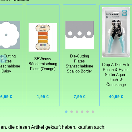
ie-Cutting
Die-Cutting
SEWeasy
Plates
Plates
Bändermischung
Crop-A-Dile Hole
nzschablone
Stanzschablone
Floss (Orange)
Punch & Eyelet
Daisy
Scallop Border
Setter Aqua -
Loch- &
Ösenzange
6,99 €
1,99 €
7,99 €
40,99 €
n, die diesen Artikel gekauft haben, kauften auch: