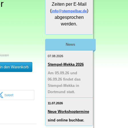
r
Zeiten per E-Mail
(
)
info@stempelbar.de
abgesprochen
werden.
News
kosten
07.08.2026
Stempel-Mekka 2026
in den Warenkorb
Am 05.09.26 und
06.09.26 findet das
Stempel-Mekka in
Dortmund statt.
tweet
11.07.2026
Neue Workshoptermine
sind online buchbar.