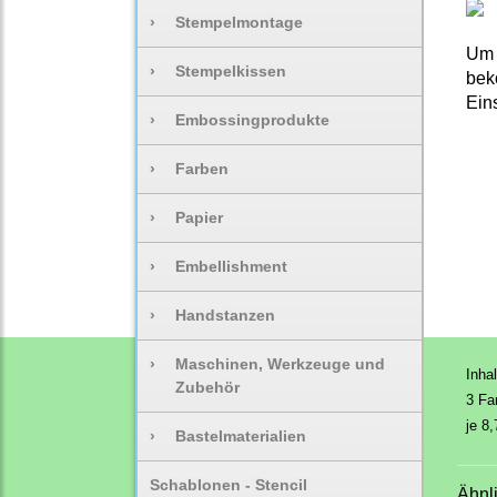
›
Stempelmontage
Um 
›
Stempelkissen
bek
Eins
›
Embossingprodukte
›
Farben
›
Papier
›
Embellishment
›
Handstanzen
›
Maschinen, Werkzeuge und
Inhal
Zubehör
3 Fa
je 8
›
Bastelmaterialien
Schablonen - Stencil
Ähnl