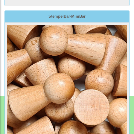
StempelBar-MiniBar