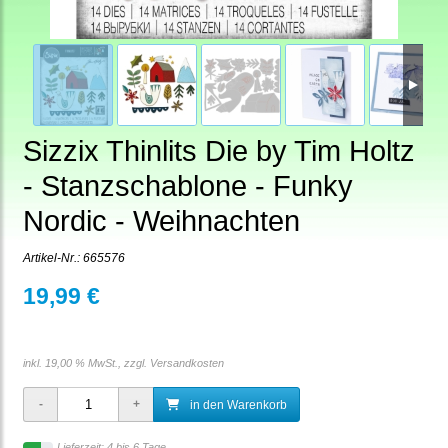
Sizzix Thinlits Die by Tim Holtz
- Stanzschablone - Funky
Nordic - Weihnachten
Artikel-Nr.:
665576
19,99 €
inkl. 19,00 % MwSt., zzgl.
Versandkosten
in den Warenkorb
Lieferzeit: 4 bis 6 Tage