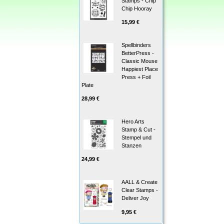
Stamps - Chip
Chip Hooray
15,99 €
Spellbinders
BetterPress -
Classic Mouse
Happiest Place
Press + Foil
Plate
28,99 €
Hero Arts
Stamp & Cut -
Stempel und
Stanzen
24,99 €
AALL & Create
Clear Stamps -
Deliver Joy
9,95 €