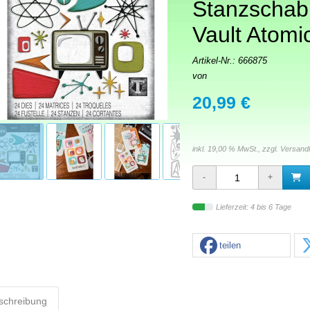
Stanzschab
Vault Atomi
Artikel-Nr.:
666875
von
20,99 €
inkl. 19,00 % MwSt., zzgl.
Versand
Lieferzeit: 4 bis 6 Tage
teilen
schreibung