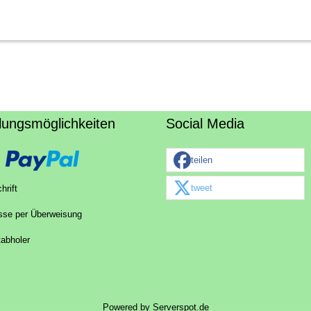
lungsmöglichkeiten
Social Media
teilen
tweet
hrift
sse per Überweisung
tabholer
Powered by
Serverspot.de