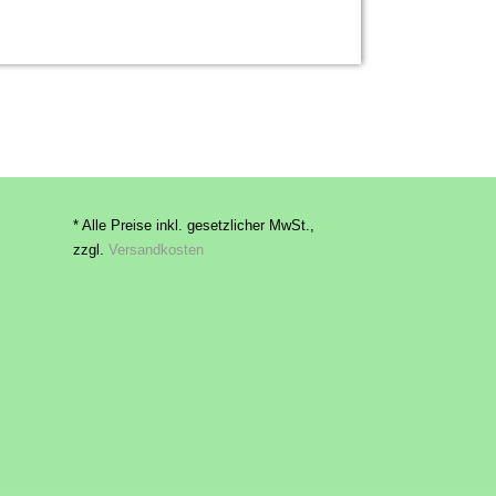
* Alle Preise inkl. gesetzlicher MwSt.,
zzgl.
Versandkosten