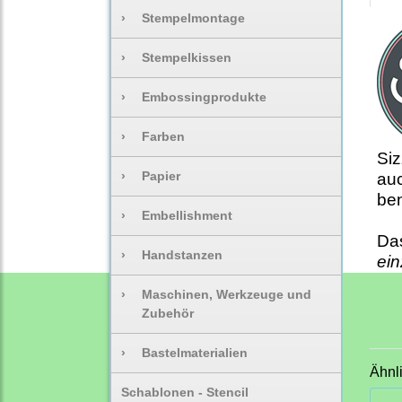
›
Stempelmontage
›
Stempelkissen
›
Embossingprodukte
›
Farben
Siz
›
Papier
auc
be
›
Embellishment
Da
›
Handstanzen
ei
›
Maschinen, Werkzeuge und
Zubehör
›
Bastelmaterialien
Ähnl
Schablonen - Stencil