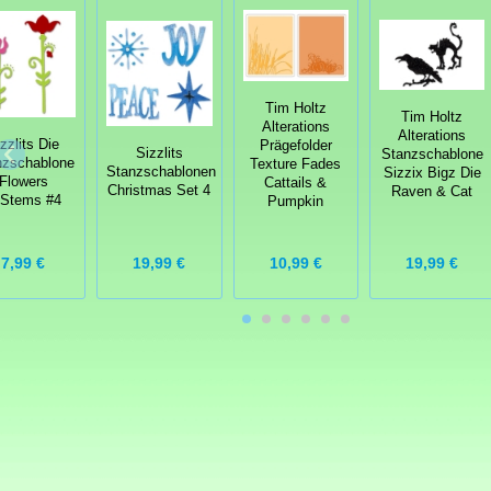
Tim Holtz
Tim Holtz
Alterations
Alterations
zzlits Die
Prägefolder
Sizzlits
Stanzschablone
nzschablone
Texture Fades
Stanzschablonen
Sizzix Bigz Die
Flowers
Cattails &
Christmas Set 4
Raven & Cat
/Stems #4
Pumpkin
10,99 €
19,99 €
7,99 €
19,99 €