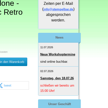
lone -
Zeiten per E-Mail
(
)
info@stempelbar.de
c Retro
abgesprochen
werden.
News
11.07.2026
kosten
Neue Workshoptermine
sind online buchbar.
in den Warenkorb
02.07.2026
Samstag, den 18.07.26
tweet
schließen wir bereits um
15:00 Uhr!
Unser Geschäft