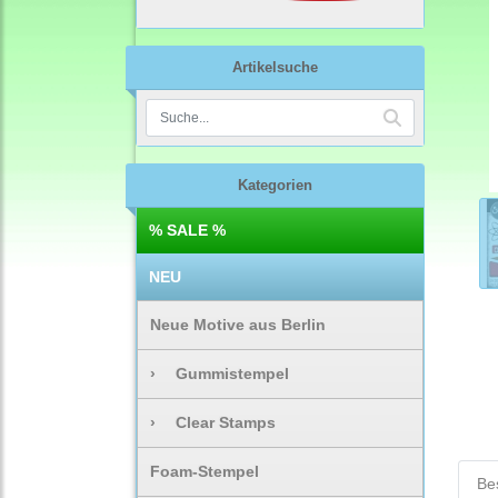
Artikelsuche
Kategorien
% SALE %
NEU
Neue Motive aus Berlin
›
Gummistempel
›
Clear Stamps
Foam-Stempel
Be