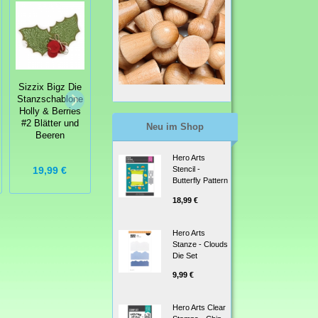
Tim Holtz
Sizzix Bigz Die
Tim Holtz
Alterations
Stanzschablone
Alterations
Stanzschablone
Holly & Berries
Stanzschablone
Sizzix Movers &
#2 Blätter und
Sizzix Bigz Die
Neu im Shop
Shapers 3
Beeren
Pennants
Punches
Hero Arts
19,99 €
9,99 €
15,99 €
Stencil -
Butterfly Pattern
18,99 €
Hero Arts
Stanze - Clouds
Die Set
9,99 €
Hero Arts Clear