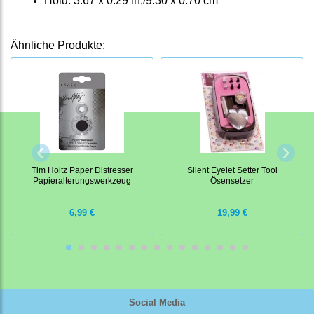
Hold: 3.67 x 0.29 in./9.30 x 0.70 cm
Ähnliche Produkte:
Tim Holtz Paper Distresser
Silent Eyelet Setter Tool
Papieralterungswerkzeug
Ösensetzer
6,99 €
19,99 €
Social Media