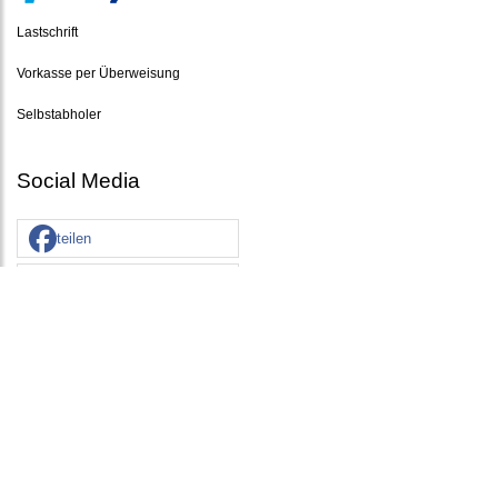
Lastschrift
Vorkasse per Überweisung
Selbstabholer
Social Media
teilen
tweet
* Alle Preise inkl. gesetzlicher MwSt., zzgl.
Versandkosten
Powered by
Serverspot.de