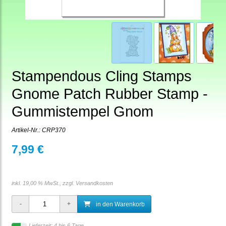
Stampendous Cling Stamps
Gnome Patch Rubber Stamp -
Gummistempel Gnom
Artikel-Nr.:
CRP370
7,99 €
inkl. 19,00 % MwSt., zzgl.
Versandkosten
in den Warenkorb
Lieferzeit: 4 bis 6 Tage