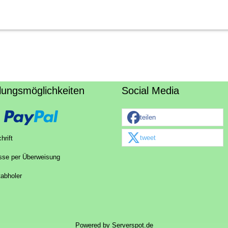
lungsmöglichkeiten
Social Media
teilen
tweet
hrift
sse per Überweisung
tabholer
Powered by
Serverspot.de