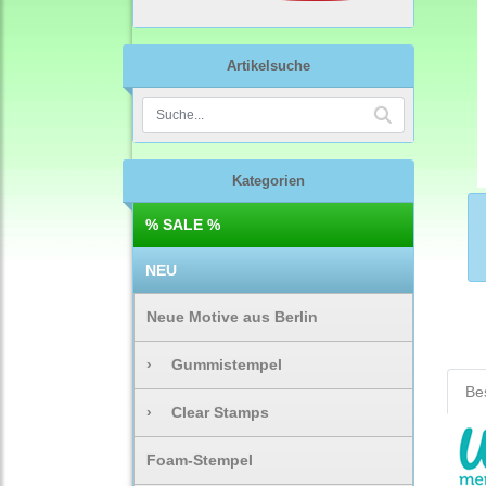
Artikelsuche
Kategorien
% SALE %
NEU
Neue Motive aus Berlin
›
Gummistempel
Be
›
Clear Stamps
Foam-Stempel