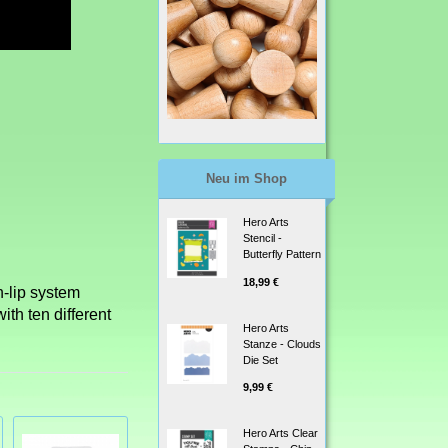
Neu im Shop
Hero Arts
Stencil -
Butterfly Pattern
18,99 €
h-lip system
th ten different
Hero Arts
Stanze - Clouds
Die Set
9,99 €
Hero Arts Clear