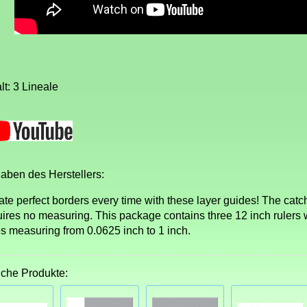
lt: 3 Lineale
aben des Herstellers:
ate perfect borders every time with these layer guides! The catc
ires no measuring. This package contains three 12 inch rulers wi
es measuring from 0.0625 inch to 1 inch.
iche Produkte: