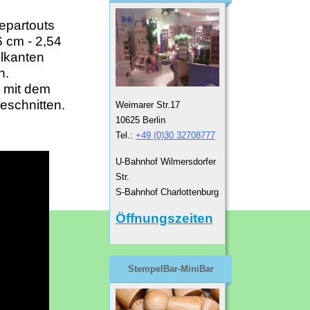
epartouts
 cm - 2,54
llkanten
rn.
d mit dem
eschnitten.
Weimarer Str.17
10625 Berlin
Tel.:
+49 (0)30 32708777
U-Bahnhof Wilmersdorfer
Str.
S-Bahnhof Charlottenburg
Öffnungszeiten
StempelBar-MiniBar