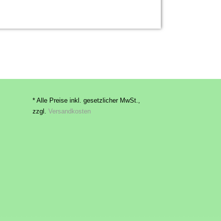
* Alle Preise inkl. gesetzlicher MwSt.,
zzgl.
Versandkosten