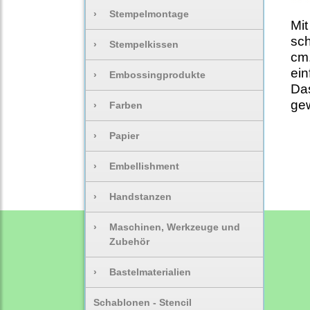
›
Stempelmontage
Mit
sch
›
Stempelkissen
cm.
ein
›
Embossingprodukte
Das
gew
›
Farben
›
Papier
›
Embellishment
›
Handstanzen
›
Maschinen, Werkzeuge und
Zubehör
›
Bastelmaterialien
Schablonen - Stencil