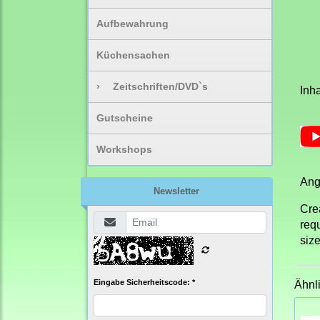
Aufbewahrung
Küchensachen
›
Zeitschriften/DVD`s
Inha
Gutscheine
Workshops
Ang
Newsletter
Cre
requ
siz
Eingabe Sicherheitscode: *
Ähnl