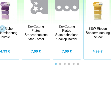
Die-Cutting
Die-Cutting
W Ribbon
SEW Ribbon
Plates
Plates
dermischung
Bändermischung
Stanzschablone
Stanzschablone
Purple
Yellow
Star Corner
Scallop Border
4,99 €
7,99 €
7,99 €
4,99 €