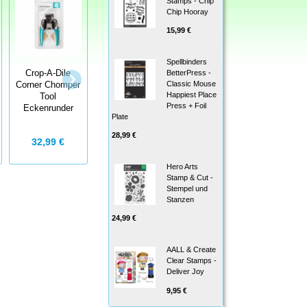
Stamps - Chip
Chip Hooray
15,99 €
Spellbinders
BetterPress -
Crop-A-Dile
SEWeasy
SEW Ribbon
Classic Mouse
Corner Chomper
Bändermischung
Bändermischung
Happiest Place
Tool
Floss (Glitter
Green
Press + Foil
Eckenrunder
Primary)
Plate
28,99 €
32,99 €
4,99 €
4,99 €
Hero Arts
Stamp & Cut -
Stempel und
Stanzen
24,99 €
AALL & Create
Clear Stamps -
Deliver Joy
9,95 €