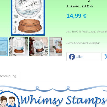
Artikel-Nr.:
DA1175
14,99 €
inkl. 19,00 % MwSt., zzgl.
Versand
Derzeit leider nicht verfügbar
teilen
schreibung