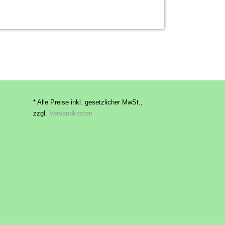
* Alle Preise inkl. gesetzlicher MwSt.,
zzgl.
Versandkosten