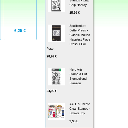
Stamps - Chip
Holiday
Die Stanze -
Chip Hooray
Snowglobe
Boing! Word -
15,99 €
Outlines -
Boing! Wort
Schneekugel
Spellbinders
6,25 €
16,99 €
15,99 €
BetterPress -
Classic Mouse
Happiest Place
Press + Foil
Plate
28,99 €
Hero Arts
Stamp & Cut -
Stempel und
Stanzen
24,99 €
AALL & Create
Clear Stamps -
Deliver Joy
9,95 €