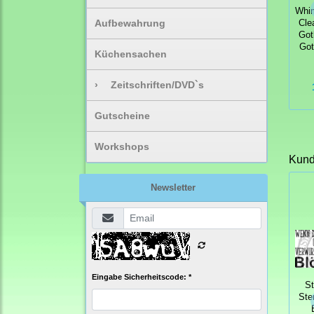
Whi
Aufbewahrung
Cle
Goth
Got
Küchensachen
›
Zeitschriften/DVD`s
Gutscheine
Workshops
Kunde
Newsletter
Eingabe Sicherheitscode: *
S
Ste