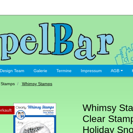
Design Team
Galerie
Termine
Impressum
AGB
 Stamps
Whimsy Stamps
Whimsy St
rkauft
Clear Stamp
Holiday Sn