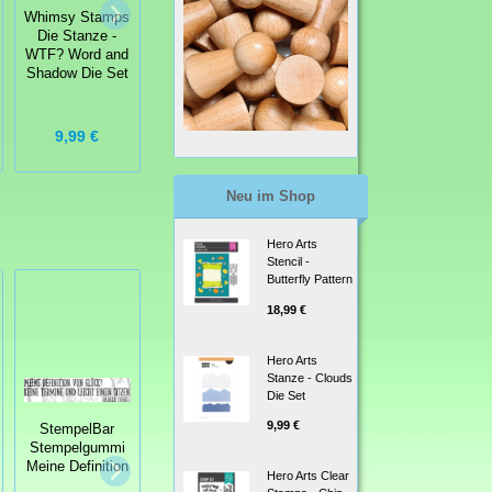
Whimsy Stamps
Clear Stamps -
Whimsy Stamps
Die Stanze -
Dragon
Clear Stamps -
WTF? Word and
Christmas
Polka Dot Pals
Shadow Die Set
Cheer Drachen
Beau
Weihnachten
9,99 €
14,99 €
13,99 €
Neu im Shop
Hero Arts
Stencil -
Butterfly Pattern
18,99 €
Hero Arts
Stanze - Clouds
Die Set
9,99 €
StempelBar
Stempelgummi
Meine Definition
Whimsy Stamps
Hero Arts Clear
Die Stanze -
Whimsy Stamps