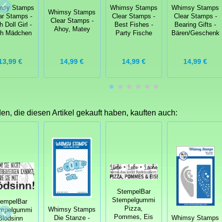
msy Stamps
Whimsy Stamps
Whimsy Stamps
Whimsy Stamps
ar Stamps -
Clear Stamps -
Clear Stamps -
Clear Stamps -
 Doll Girl -
Best Fishes -
Bearing Gifts -
Ahoy, Matey
h Mädchen
Party Fische
Bären/Geschenk
13,99 €
14,99 €
14,99 €
14,99 €
n, die diesen Artikel gekauft haben, kauften auch:
StempelBar
Stempelgummi
tempelBar
Pizza,
Whimsy Stamps
mpelgummi
Pommes, Eis
Die Stanze -
Whimsy Stamps
Blödsinn