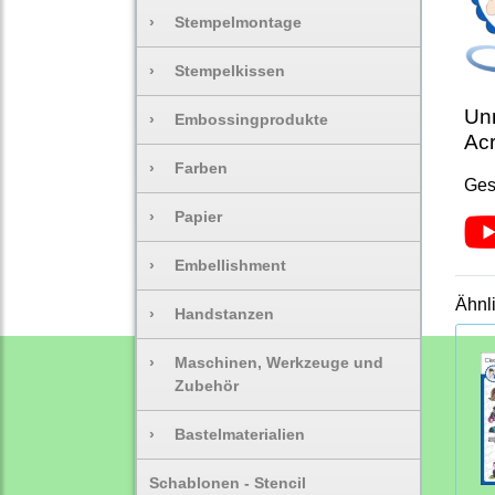
›
Stempelmontage
›
Stempelkissen
Unm
›
Embossingprodukte
Acr
›
Farben
Ges
›
Papier
›
Embellishment
Ähnl
›
Handstanzen
›
Maschinen, Werkzeuge und
Zubehör
›
Bastelmaterialien
Schablonen - Stencil