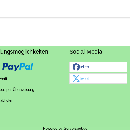
lungsmöglichkeiten
Social Media
teilen
tweet
hrift
sse per Überweisung
tabholer
Powered by
Serverspot.de