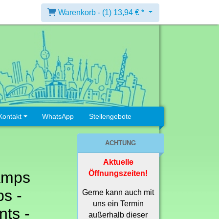
Warenkorb -
(1)
13,94 € *
Kontakt
WhatsApp
Stellengebote
ACHTUNG
Aktuelle
amps
Öffnungszeiten!
s -
Gerne kann auch mit
uns ein Termin
ts -
außerhalb dieser