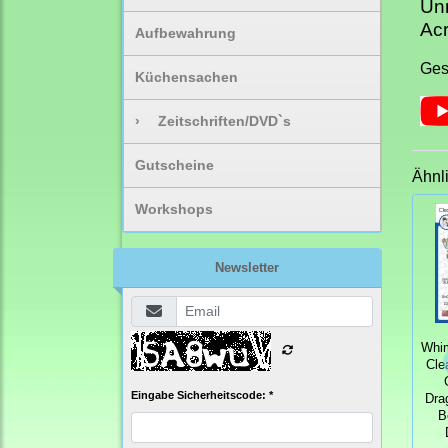
Unm
Acr
Aufbewahrung
Ges
Küchensachen
›
Zeitschriften/DVD`s
Gutscheine
Ähnl
Workshops
Newsletter
Whi
Cle
Eingabe Sicherheitscode: *
Dra
B