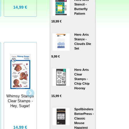
Stencil -
14,99 €
13,99 €
14,99 €
Butterfly
Pattern
18,99 €
Hero Arts
Stanze -
Clouds Die
Set
9,99 €
Hero Arts
Clear
Stamps -
Chip Chip
Art Impressions
Hooray
Clear Stamps
with dies MB
15,99 €
Whimsy Stamps
Whimsy Stamps
School -
Clear Stamps -
Clear Stamps -
Stempelset inkl.
Hey, Sugar!
Dudley Art
Spellbinders
Stanzen
BetterPress -
Classic
Mouse
17,00 €
14,99 €
14,99 €
Happiest