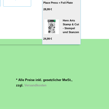
Place Press + Foil Plate
28,99 €
Hero Arts
Stamp & Cut
- Stempel
und Stanzen
24,99 €
* Alle Preise inkl. gesetzlicher MwSt.,
zzgl.
Versandkosten