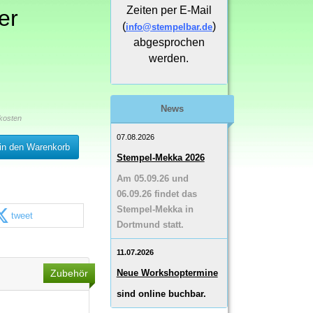
Zeiten per E-Mail
er
(
)
info@stempelbar.de
abgesprochen
werden.
News
kosten
07.08.2026
in den Warenkorb
Stempel-Mekka 2026
Am 05.09.26 und
06.09.26 findet das
Stempel-Mekka in
tweet
Dortmund statt.
11.07.2026
Zubehör
Neue Workshoptermine
sind online buchbar.