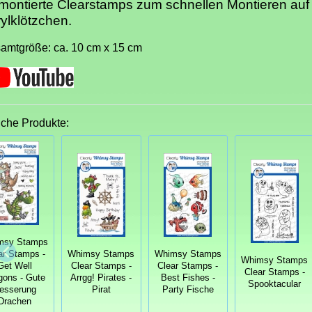
ontierte Clearstamps zum schnellen Montieren auf
ylklötzchen.
amtgröße: ca. 10 cm x 15 cm
iche Produkte:
msy Stamps
ar Stamps -
Whimsy Stamps
Whimsy Stamps
Whimsy Stamps
Get Well
Clear Stamps -
Clear Stamps -
Clear Stamps -
gons - Gute
Arrgg! Pirates -
Best Fishes -
Spooktacular
esserung
Pirat
Party Fische
Drachen