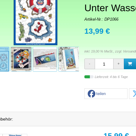
Unter Wass
Artikel-Nr.:
DP1066
13,99 €
inkl. 19,00 % MwSt., zzgl.
Versand
Lieferzeit: 4 bis 6 Tage
teilen
behör:
15,99 €