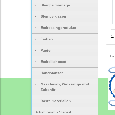
›
Stempelmontage
›
Stempelkissen
›
Embossingprodukte
1
›
Farben
›
Papier
Be
›
Embellishment
›
Handstanzen
›
Maschinen, Werkzeuge und
Zubehör
›
Bastelmaterialien
Schablonen - Stencil