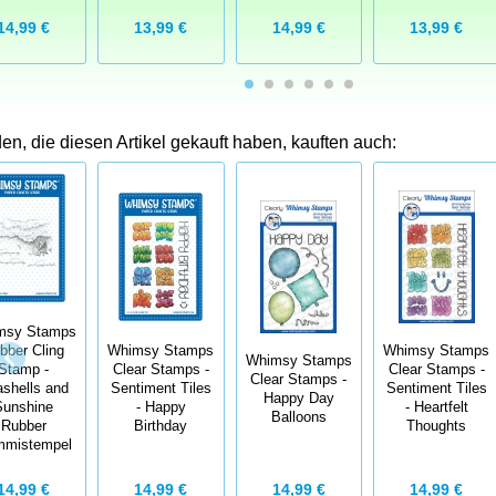
14,99 €
13,99 €
14,99 €
13,99 €
n, die diesen Artikel gekauft haben, kauften auch:
msy Stamps
bber Cling
Whimsy Stamps
Whimsy Stamps
Whimsy Stamps
Stamp -
Clear Stamps -
Clear Stamps -
Clear Stamps -
shells and
Sentiment Tiles
Sentiment Tiles
Happy Day
Sunshine
- Happy
- Heartfelt
Balloons
Rubber
Birthday
Thoughts
mistempel
14,99 €
14,99 €
14,99 €
14,99 €