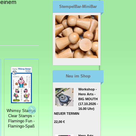
 einem
StempelBar-MiniBar
Neu im Shop
Workshop -
Hero Arts -
BIG MOUTH
(17.10.2026 -
Whimsy Stamps
16.00 Uhr)
Whimsy Stamps
Whimsy Stamps
Clear Stamps -
NEUER TERMIN
Clear Stamps -
Clear Stamps -
Giraffes
Flamingo Fun -
22,00 €
Over the Moon
Peeking -
Flamingo-Spaß
Giraffen spähen
Hero Arts