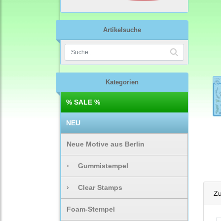
Artikelsuche
Kategorien
% SALE %
NEU
Neue Motive aus Berlin
›
Gummistempel
›
Clear Stamps
Zu
Foam-Stempel