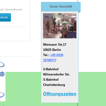
Unser Geschäft
zzgl.
Versandkosten
enkorb
Weimarer Str.17
10625 Berlin
Tel.:
+49 (0)30
32708777
U-Bahnhof
Wilmersdorfer Str.
S-Bahnhof
Charlottenburg
Öffnungszeiten