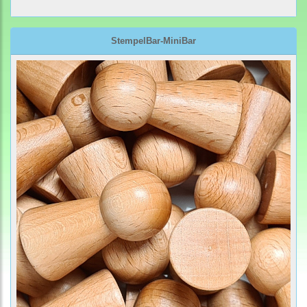
StempelBar-MiniBar