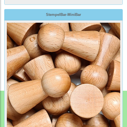
StempelBar-MiniBar