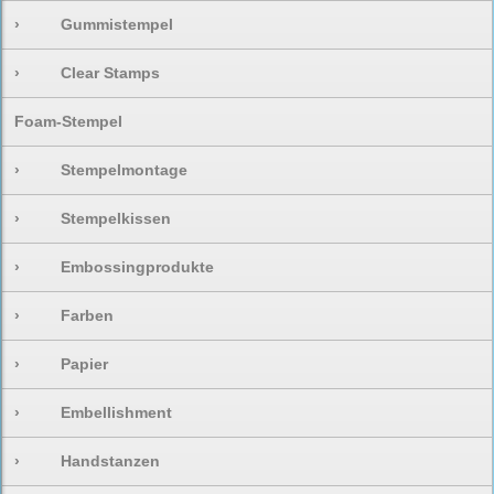
›
Gummistempel
›
Clear Stamps
Foam-Stempel
›
Stempelmontage
›
Stempelkissen
›
Embossingprodukte
›
Farben
›
Papier
›
Embellishment
›
Handstanzen