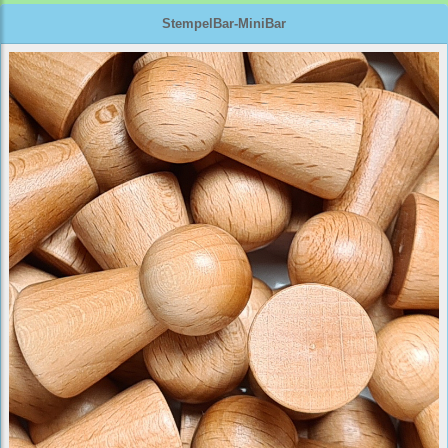
StempelBar-MiniBar