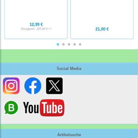
12,99 €
21,00 €
Grundpreis:
227,89 € / l
Social Media
Artikelsuche