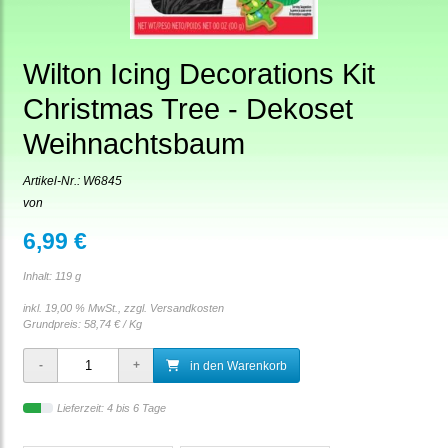
Wilton Icing Decorations Kit
Christmas Tree - Dekoset
Weihnachtsbaum
Artikel-Nr.:
W6845
von
6,99 €
Inhalt: 119 g
inkl. 19,00 % MwSt., zzgl.
Versandkosten
Grundpreis:
58,74 € / Kg
in den Warenkorb
Lieferzeit: 4 bis 6 Tage