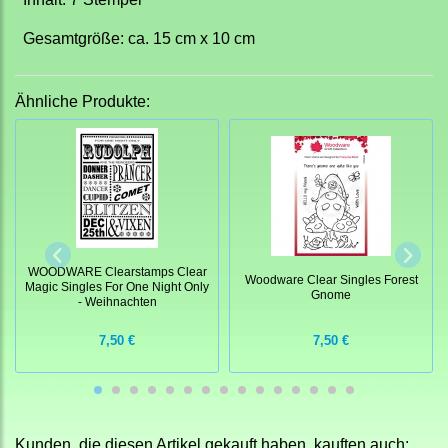
Gesamtgröße: ca. 15 cm x 10 cm
Ähnliche Produkte:
WOODWARE Clearstamps Clear
Woodware Clear Singles Forest
Magic Singles For One Night Only
Gnome
- Weihnachten
7,50 €
7,50 €
Kunden, die diesen Artikel gekauft haben, kauften auch: