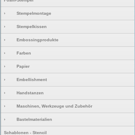
Foam-Stempel
›
Stempelmontage
›
Stempelkissen
›
Embossingprodukte
›
Farben
›
Papier
›
Embellishment
›
Handstanzen
›
Maschinen, Werkzeuge und Zubehör
›
Bastelmaterialien
Schablonen - Stencil