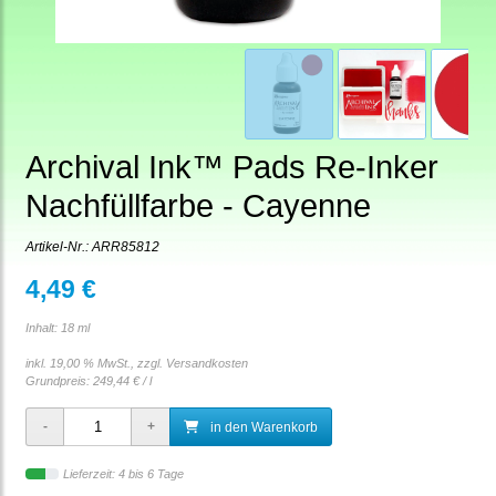
Archival Ink™ Pads Re-Inker
Nachfüllfarbe - Cayenne
Artikel-Nr.:
ARR85812
4,49 €
Inhalt: 18 ml
inkl. 19,00 % MwSt., zzgl.
Versandkosten
Grundpreis:
249,44 € / l
in den Warenkorb
Lieferzeit: 4 bis 6 Tage