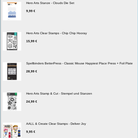
Hero Arts Stanze - Clouds Die Set
9,99 €
Hero Arts Clear Stamps - Chip Chip Hooray
15,99 €
Spellbinders BetterPress - Classic Mouse Happiest Place Press + Foil Plate
28,99 €
Hero Arts Stamp & Cut - Stempel und Stanzen
24,99 €
AALL & Create Clear Stamps - Deliver Joy
9,95 €