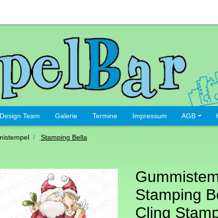
Design Team
Galerie
Termine
Impressum
AGB
istempel
Stamping Bella
Gummistem
Stamping Be
Cling Stam