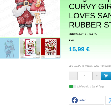
CURVY GI
LOVES SA
RUBBER S
Artikel-Nr.:
EB1416
von
15,99 €
inkl. 19,00 % MwSt., zzgl.
Versand
Lieferzeit: 4 bis 6 Tage
teilen