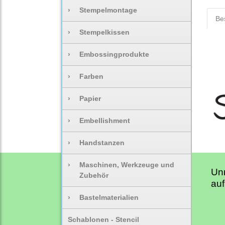
›
Stempelmontage
Be
›
Stempelkissen
›
Embossingprodukte
›
Farben
›
Papier
›
Embellishment
›
Handstanzen
›
Maschinen, Werkzeuge und
Un
Zubehör
auf
›
Bastelmaterialien
Schablonen - Stencil