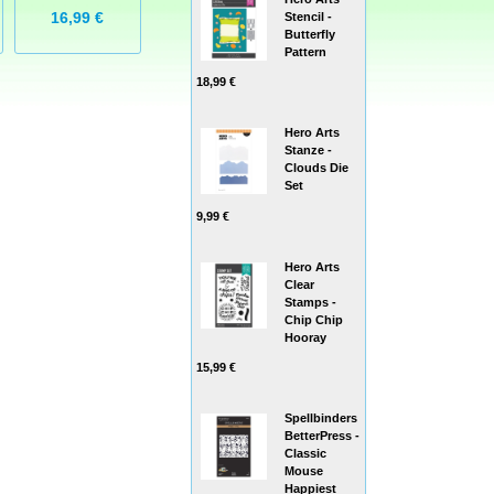
16,99 €
23,99 €
12,99 €
Stencil -
Butterfly
Pattern
18,99 €
Hero Arts
Stanze -
Clouds Die
Set
9,99 €
Hero Arts
Clear
Stamps -
Chip Chip
Hooray
15,99 €
Spellbinders
BetterPress -
Classic
Mouse
Happiest