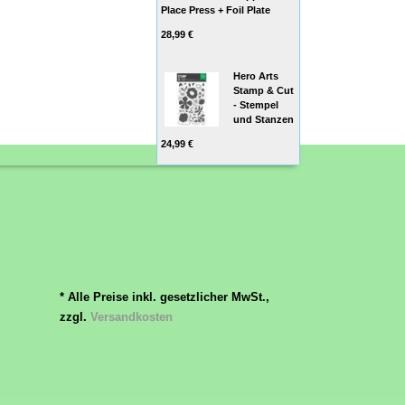
Place Press + Foil Plate
28,99 €
Hero Arts
Stamp & Cut
- Stempel
und Stanzen
24,99 €
* Alle Preise inkl. gesetzlicher MwSt.,
zzgl.
Versandkosten