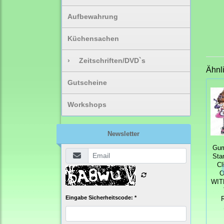
Aufbewahrung
Küchensachen
›
Zeitschriften/DVD`s
Ähnl
Gutscheine
Workshops
Newsletter
Gum
Sta
Cl
O
WIT
Eingabe Sicherheitscode: *