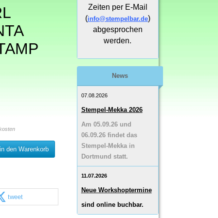
Zeiten per E-Mail
RL
(
)
info@stempelbar.de
NTA
abgesprochen
werden.
TAMP
News
07.08.2026
Stempel-Mekka 2026
Am 05.09.26 und
kosten
06.09.26 findet das
Stempel-Mekka in
in den Warenkorb
Dortmund statt.
11.07.2026
Neue Workshoptermine
tweet
sind online buchbar.