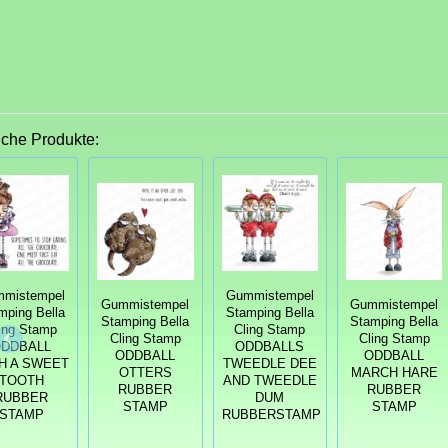
iche Produkte:
mistempel
Gummistempel
Gummistempel
Gummistempel
mping Bella
Stamping Bella
Stamping Bella
Stamping Bella
ing Stamp
Cling Stamp
Cling Stamp
Cling Stamp
DDBALL
ODDBALLS
ODDBALL
ODDBALL
H A SWEET
TWEEDLE DEE
OTTERS
MARCH HARE
TOOTH
AND TWEEDLE
RUBBER
RUBBER
RUBBER
DUM
STAMP
STAMP
STAMP
RUBBERSTAMP