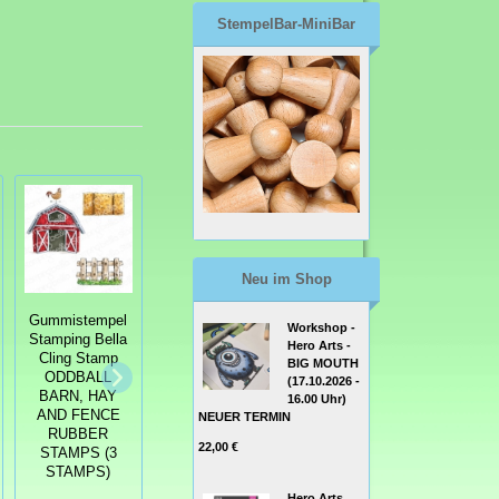
StempelBar-MiniBar
Neu im Shop
Gummistempel
Workshop -
Stamping Bella
Hero Arts -
Cling Stamp
Gummistempel
Gummistempel
BIG MOUTH
ODDBALL
Stamping Bella
Stamping Bella
(17.10.2026 -
BARN, HAY
Cling Stamp
Cling Stamp
16.00 Uhr)
AND FENCE
ODDBALL
ODDBALL
NEUER TERMIN
RUBBER
ELVIS
ARETHA
22,00 €
STAMPS (3
STAMPS)
Hero Arts