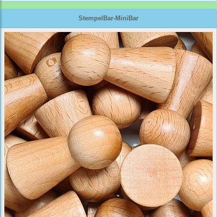
StempelBar-MiniBar