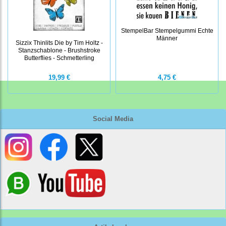
StempelBar Stempelgummi Echte
Männer
Sizzix Thinlits Die by Tim Holtz -
Stanzschablone - Brushstroke
Butterflies - Schmetterling
19,99 €
4,75 €
Social Media