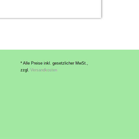
* Alle Preise inkl. gesetzlicher MwSt.,
zzgl.
Versandkosten