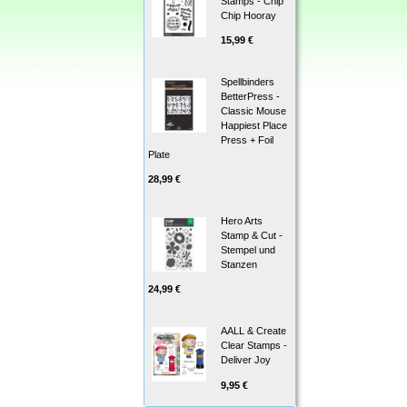
Stamps - Chip
Chip Hooray
15,99 €
Spellbinders
BetterPress -
Classic Mouse
Happiest Place
Press + Foil
Plate
28,99 €
Hero Arts
Stamp & Cut -
Stempel und
Stanzen
24,99 €
AALL & Create
Clear Stamps -
Deliver Joy
9,95 €