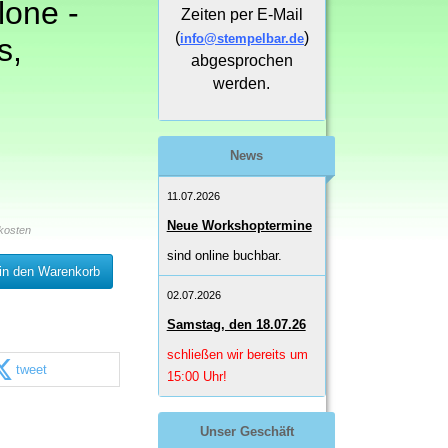
lone -
Zeiten per E-Mail
(
)
info@stempelbar.de
s,
abgesprochen
werden.
News
11.07.2026
Neue Workshoptermine
kosten
sind online buchbar.
in den Warenkorb
02.07.2026
Samstag, den 18.07.26
schließen wir bereits um
tweet
15:00 Uhr!
Unser Geschäft