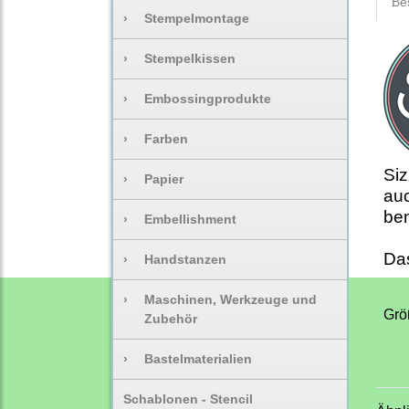
Be
›
Stempelmontage
›
Stempelkissen
›
Embossingprodukte
›
Farben
Siz
›
Papier
auc
be
›
Embellishment
Da
›
Handstanzen
›
Maschinen, Werkzeuge und
Grö
Zubehör
›
Bastelmaterialien
Schablonen - Stencil