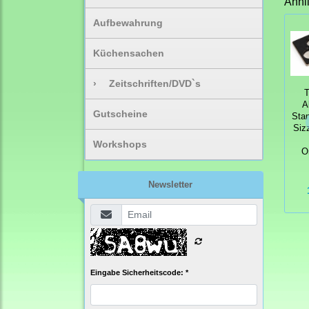
Ähnl
Aufbewahrung
Küchensachen
›
Zeitschriften/DVD`s
T
A
Gutscheine
Sta
Siz
Workshops
O
Newsletter
Eingabe Sicherheitscode: *