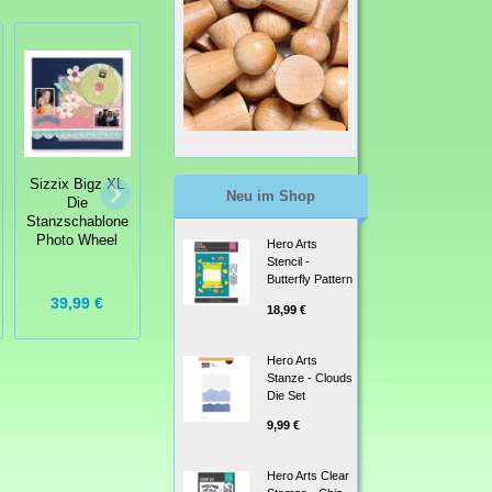
Sizzix Basic
Sizzix Bigz Die
Sizzix Bigz XL
Grey
Stanzschablone
Neu im Shop
Die
Stanzschablone
Holly & Berries
Stanzschablone
Bigz Die Flower,
#2 Blätter und
Photo Wheel
Leaves & Stem
Hero Arts
Beeren
#4
Stencil -
Butterfly Pattern
39,99 €
19,99 €
19,99 €
18,99 €
Hero Arts
Stanze - Clouds
Die Set
9,99 €
Hero Arts Clear