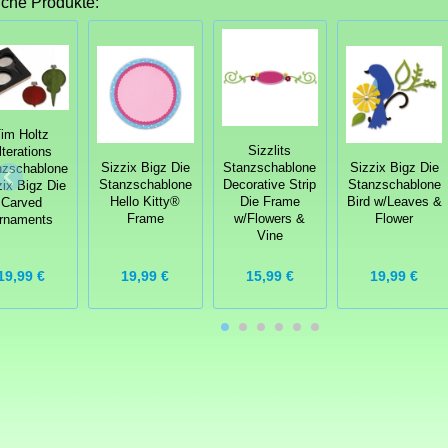
iche Produkte:
im Holtz
Sizzlits
lterations
Sizzix Bigz Die
Stanzschablone
Sizzix Bigz Die
nzschablone
Stanzschablone
Decorative Strip
Stanzschablone
zix Bigz Die
Hello Kitty®
Die Frame
Bird w/Leaves &
Carved
Frame
w/Flowers &
Flower
rnaments
Vine
19,99 €
19,99 €
15,99 €
19,99 €