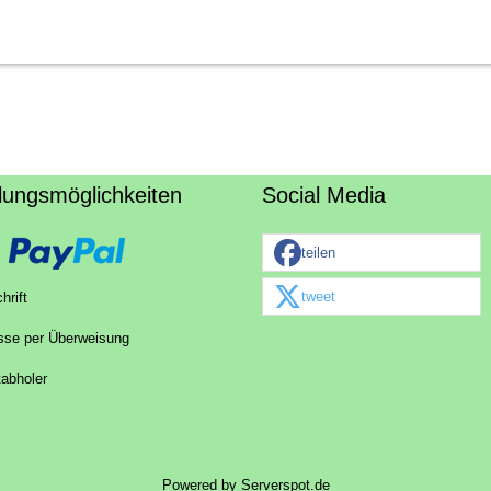
lungsmöglichkeiten
Social Media
teilen
tweet
hrift
sse per Überweisung
tabholer
Powered by
Serverspot.de