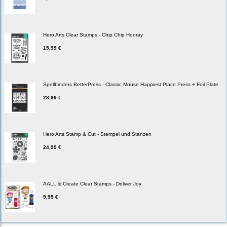
Hero Arts Clear Stamps - Chip Chip Hooray
15,99 €
Spellbinders BetterPress - Classic Mouse Happiest Place Press + Foil Plate
28,99 €
Hero Arts Stamp & Cut - Stempel und Stanzen
24,99 €
AALL & Create Clear Stamps - Deliver Joy
9,95 €