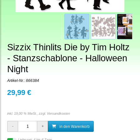
Sizzix Thinlits Die by Tim Holtz
- Stanzschablone - Halloween
Night
Artikel-Nr.:
666384
29,99 €
inkl. 19,00 % MwSt., zzgl.
Versandkosten
in den Warenkorb
Lieferzeit: 4 bis 6 Tage