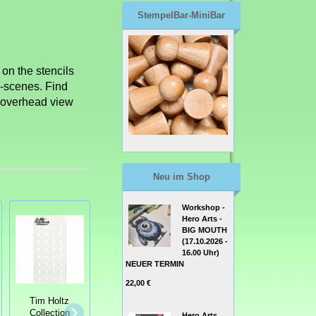
StempelBar-MiniBar
on the stencils
i-scenes. Find
n overhead view
Neu im Shop
Workshop -
Hero Arts -
BIG MOUTH
(17.10.2026 -
16.00 Uhr)
NEUER TERMIN
22,00 €
Tim Holtz
Donna Downey
Tim Holtz
Collection
Signature
Collection
Hero Arts