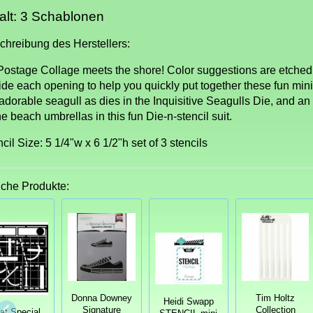
alt: 3 Schablonen
chreibung des Herstellers:
s Postage Collage meets the shore! Color suggestions are etched 
ide each opening to help you quickly put together these fun min
 adorable seagull as dies in the Inquisitive Seagulls Die, and a
he beach umbrellas in this fun Die-n-stencil suit.
cil Size: 5 1/4"w x 6 1/2"h set of 3 stencils
iche Produkte:
Donna Downey
Tim Holtz
Heidi Swapp
Signature
Collection
at Special