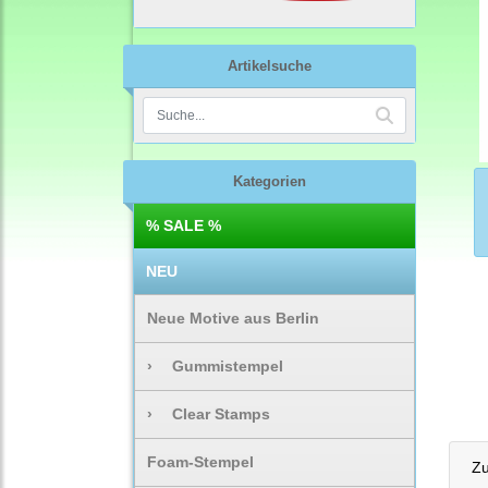
Artikelsuche
Kategorien
% SALE %
NEU
Neue Motive aus Berlin
›
Gummistempel
›
Clear Stamps
Foam-Stempel
Zu