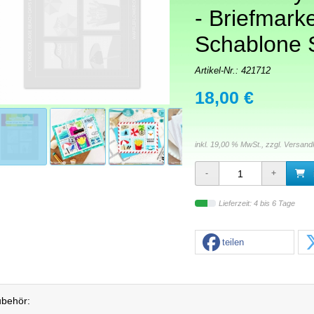
- Briefmark
Schablone 
Artikel-Nr.:
421712
18,00 €
inkl. 19,00 % MwSt., zzgl.
Versand
Lieferzeit: 4 bis 6 Tage
teilen
behör: