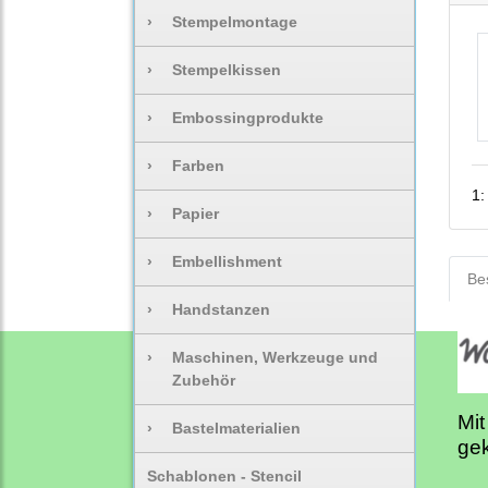
›
Stempelmontage
›
Stempelkissen
›
Embossingprodukte
›
Farben
1
›
Papier
›
Embellishment
Be
›
Handstanzen
›
Maschinen, Werkzeuge und
Zubehör
Mit
›
Bastelmaterialien
gek
Schablonen - Stencil