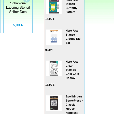
Schablone
Stencils
Schablone
Stencil -
Layering Stencil
Schablone
Layering Stencil
Butterfly
Shifter Dots
Rotary Phone
Shifter Plus
Pattern
18,99 €
5,99 €
8,99 €
5,99 €
Hero Arts
Stanze -
Clouds Die
Set
9,99 €
Hero Arts
Clear
Stamps -
Chip Chip
Hooray
15,99 €
Spellbinders
BetterPress -
Classic
Mouse
Happiest