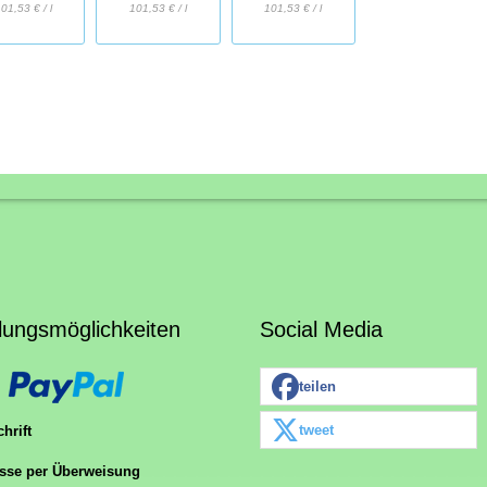
101,53 € / l
01,53 € / l
101,53 € / l
lungsmöglichkeiten
Social Media
teilen
tweet
hrift
sse per Überweisung