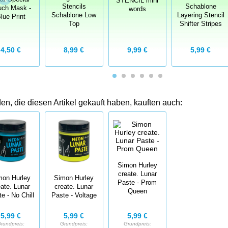
STENCIL mini
Stencils
Schablone
uch Mask -
words
Schablone Low
Layering Stencil
lue Print
Top
Shifter Stripes
8,99 €
5,99 €
4,50 €
9,99 €
n, die diesen Artikel gekauft haben, kauften auch:
Simon Hurley
create. Lunar
mon Hurley
Simon Hurley
Paste - Prom
eate. Lunar
create. Lunar
Queen
e - No Chill
Paste - Voltage
5,99 €
5,99 €
5,99 €
Grundpreis:
rundpreis:
Grundpreis: