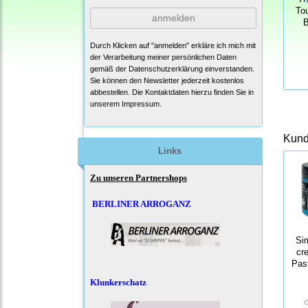
To
anmelden
B
Durch Klicken auf "anmelden" erkläre ich mich mit
der Verarbeitung meiner persönlichen Daten
gemäß der
Datenschutzerklärung
einverstanden.
Sie können den Newsletter jederzeit kostenlos
abbestellen. Die Kontaktdaten hierzu finden Sie in
unserem Impressum.
Kunde
Links
Zu unseren Partnershops
BERLINER ARROGANZ
Si
cr
Past
Klunkerschatz
G