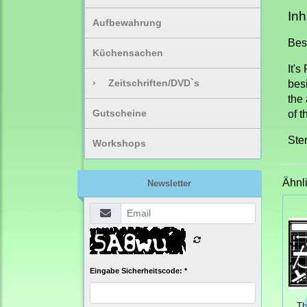
Inh
Aufbewahrung
Bes
Küchensachen
It'
›
Zeitschriften/DVD`s
bes
the
Gutscheine
of t
Sten
Workshops
Ähnl
Newsletter
Eingabe Sicherheitscode: *
Th