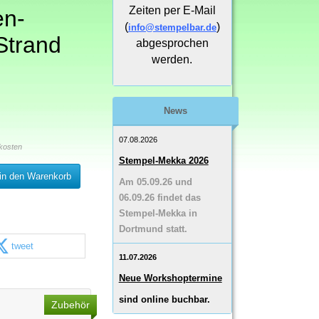
Zeiten per E-Mail
en-
(
)
info@stempelbar.de
Strand
abgesprochen
werden.
News
07.08.2026
kosten
Stempel-Mekka 2026
in den Warenkorb
Am 05.09.26 und
06.09.26 findet das
Stempel-Mekka in
Dortmund statt.
tweet
11.07.2026
Neue Workshoptermine
sind online buchbar.
Zubehör