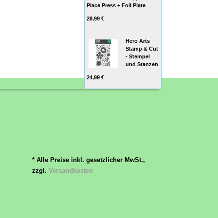
Place Press + Foil Plate
28,99 €
Hero Arts
Stamp & Cut
- Stempel
und Stanzen
24,99 €
* Alle Preise inkl. gesetzlicher MwSt.,
zzgl.
Versandkosten