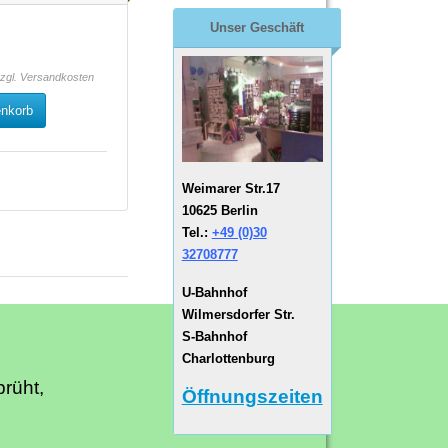
Unser Geschäft
zzgl.
Versandkosten
enkorb
Weimarer Str.17
10625 Berlin
Tel.:
+49 (0)30
32708777
U-Bahnhof
Wilmersdorfer Str.
S-Bahnhof
Charlottenburg
rüht,
Öffnungszeiten