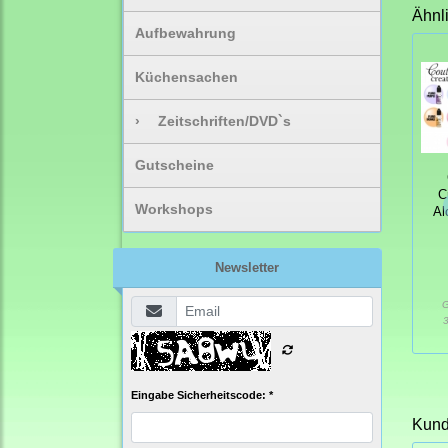
Ähnl
Aufbewahrung
Küchensachen
›
Zeitschriften/DVD`s
Gutscheine
C
Workshops
Al
Newsletter
G
3
Eingabe Sicherheitscode: *
Kunde