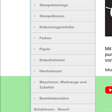
›
Stempelmontage
›
Stempelkissen
›
Embossingprodukte
›
Farben
Mit
›
Papier
pun
von
›
Embellishment
Inha
›
Handstanzen
›
Maschinen, Werkzeuge und
Zubehör
›
Bastelmaterialien
Schablonen - Stencil