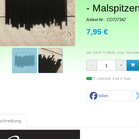
- Malspitze
Artikel-Nr.:
CO727342
7,95 €
inkl. 19,00 % MwSt., zzgl.
Versand
Lieferzeit: 4 bis 6 Tage
teilen
schreibung