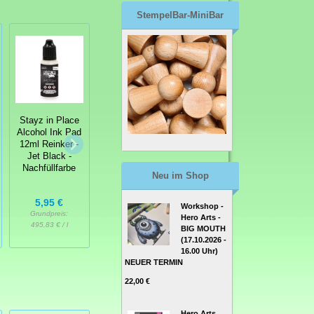
StempelBar-MiniBar
Couture
Stayz in Place
Couture
Creations -
Alcohol Ink Pad
Creations -
Alcohol Ink
12ml Reinker -
Alcohol Inks
Blending
Jet Black -
Pearlised
Solution -
Nachfüllfarbe
Farbaufheller
Neu im Shop
3,95 €
5,95 €
4,99 €
Workshop -
Grundpreis:
Grundpreis:
Grundpreis:
Hero Arts -
329,17 € / l
495,83 € / l
166,33 € / l
BIG MOUTH
(17.10.2026 -
16.00 Uhr)
NEUER TERMIN
22,00 €
Hero Arts