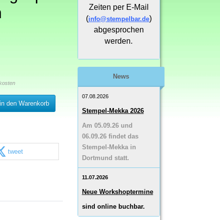
Zeiten per E-Mail
n
(
)
info@stempelbar.de
abgesprochen
werden.
News
kosten
07.08.2026
in den Warenkorb
Stempel-Mekka 2026
Am 05.09.26 und
06.09.26 findet das
Stempel-Mekka in
tweet
Dortmund statt.
11.07.2026
Neue Workshoptermine
sind online buchbar.