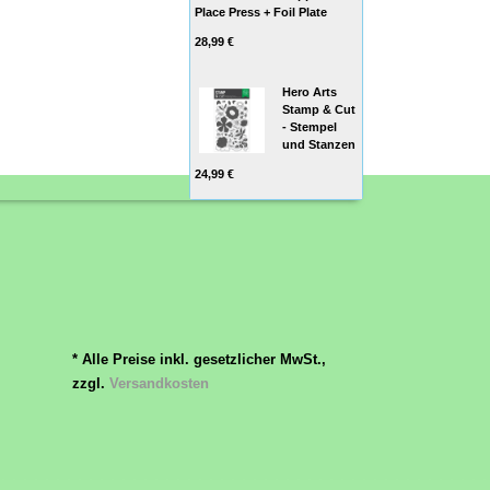
Place Press + Foil Plate
28,99 €
Hero Arts
Stamp & Cut
- Stempel
und Stanzen
24,99 €
* Alle Preise inkl. gesetzlicher MwSt.,
zzgl.
Versandkosten