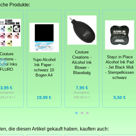
iche Produkte:
Couture
Couture
Stayz in Place
Creations -
reations -
Yupo Alcohol
Alcohol Ink Pad
Alcohol Ink
cohol Inks
Ink Paper -
- Jet Black Midi
Blower -
FLURO
schwarz 10
- Stempelkissen
Blasebalg
Bogen A4
schwarz
3,95 €
7,95 €
rundpreis:
Grundpreis:
19,99 €
5,50 €
29,17 € / l
265,00 € / l
n, die diesen Artikel gekauft haben, kauften auch: