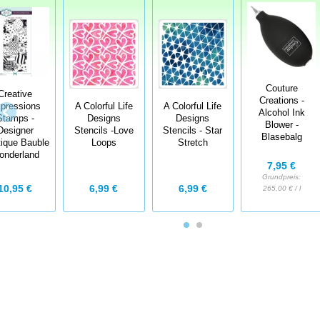
Couture
Creative
Creations -
pressions
A Colorful Life
A Colorful Life
Alcohol Ink
Stamps -
Designs
Designs
Blower -
Designer
Stencils -Love
Stencils - Star
Blasebalg
ique Bauble
Loops
Stretch
onderland
7,95 €
Grundpreis:
10,95 €
6,99 €
6,99 €
265,00 € / l