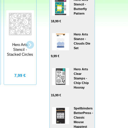
Stencil -
Butterfly
Pattern
18,99 €
Hero Arts
Stanze -
StempelBar
Clouds Die
Hero Arts
StempelBar
Set
Stempelgummi
Stencil -
Stempelgummi
Farbbombe
Stacked Circles
9,99 €
Gegenwart/Zukunft
Hero Arts
Clear
6,00 €
5,75 €
7,99 €
Stamps -
Chip Chip
Hooray
15,99 €
Spellbinders
BetterPress -
Classic
Mouse
Happiest