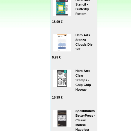
Stencil -
Butterfly
Pattern
18,99 €
Hero Arts
Stanze -
Clouds Die
Set
9,99 €
Hero Arts
Clear
Stamps -
Chip Chip
Hooray
15,99 €
Spellbinders
BetterPress -
Classic
Mouse
Happiest