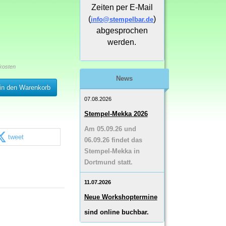
Zeiten per E-Mail
(
)
info@stempelbar.de
abgesprochen
werden.
kosten
News
in den Warenkorb
07.08.2026
Stempel-Mekka 2026
Am 05.09.26 und
tweet
06.09.26 findet das
Stempel-Mekka in
Dortmund statt.
11.07.2026
Neue Workshoptermine
sind online buchbar.