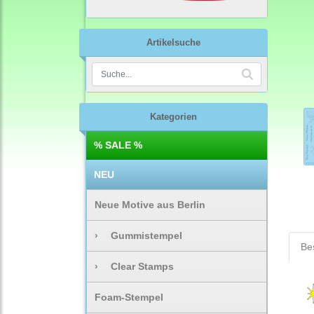
Artikelsuche
Kategorien
% SALE %
NEU
Neue Motive aus Berlin
›
Gummistempel
Be
›
Clear Stamps
Foam-Stempel