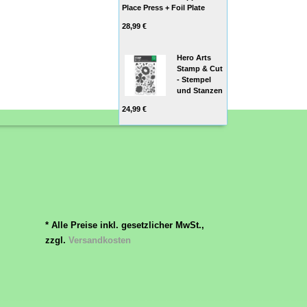
Place Press + Foil Plate
28,99 €
Hero Arts
Stamp & Cut
- Stempel
und Stanzen
24,99 €
* Alle Preise inkl. gesetzlicher MwSt.,
zzgl.
Versandkosten