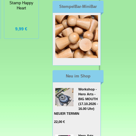
Stamp Clear
Stamp Happy
Stamp Dino-
StempelBar-MiniBar
Stamp Paw-
Heart
Mite Holiday
Liday Pups
Stamp Set
9,99 €
16,00 €
19,00 €
Neu im Shop
Workshop -
Hero Arts -
BIG MOUTH
(17.10.2026 -
16.00 Uhr)
NEUER TERMIN
22,00 €
Hero Arts