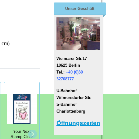
Unser Geschäft
 cm).
Weimarer Str.17
10625 Berlin
Tel.:
+49 (0)30
32708777
U-Bahnhof
Wilmersdorfer Str.
S-Bahnhof
Charlottenburg
Öffnungszeiten
Your Next
Your Next
Your Next
Stamp Clear
Stamp Clear