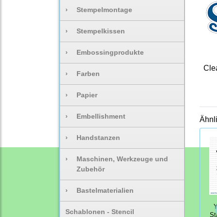
›
Stempelmontage
›
Stempelkissen
›
Embossingprodukte
Clea
›
Farben
›
Papier
›
Embellishment
Ähnl
›
Handstanzen
›
Maschinen, Werkzeuge und
Zubehör
›
Bastelmaterialien
Y
Schablonen - Stencil
St