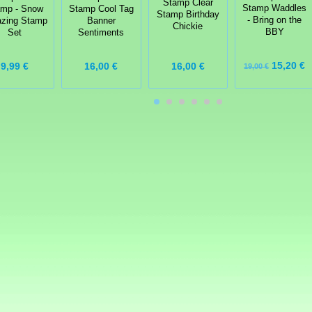
Stamp Clear
Stamp Waddles
amp - Snow
Stamp Cool Tag
Stamp Birthday
- Bring on the
zing Stamp
Banner
Chickie
BBY
Set
Sentiments
15,20 €
9,99 €
16,00 €
16,00 €
19,00 €