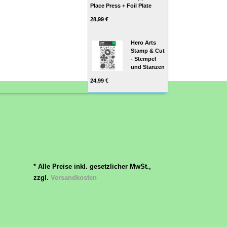
Place Press + Foil Plate
28,99 €
Hero Arts
Stamp & Cut
- Stempel
und Stanzen
24,99 €
* Alle Preise inkl. gesetzlicher MwSt.,
zzgl.
Versandkosten