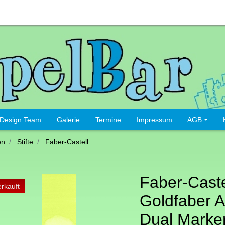
Design Team
Galerie
Termine
Impressum
AGB
en
Stifte
Faber-Castell
Faber-Caste
rkauft
Goldfaber 
Dual Marker