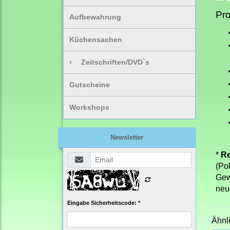
Pro
Aufbewahrung
Küchensachen
›
Zeitschriften/DVD`s
Gutscheine
Workshops
Newsletter
*
Re
(Po
Gew
neu
Eingabe Sicherheitscode: *
Ähnl