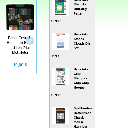
Stencil -
Butterfly
Pattern
18,99 €
Hero Arts
Faber-Castell -
Albrecht Dürer
Albrecht Dürer
Stanze -
Buntstifte Black
Watercolour
Watercolour
Clouds Die
Edition 24er
Marker, 30er
Marker, 20er
Set
Metalletui
Etui
Etui
9,99 €
19,00 €
120,00 €
80,00 €
Hero Arts
Clear
Stamps -
Chip Chip
Hooray
15,99 €
Spellbinders
BetterPress -
Classic
Mouse
Happiest