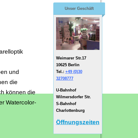
Unser Geschäft
relloptik
Weimarer Str.17
10625 Berlin
ben und
Tel.:
+49 (0)30
32708777
nen die
U-Bahnhof
ch können die
Wilmersdorfer Str.
er Watercolor-
S-Bahnhof
Charlottenburg
Öffnungszeiten