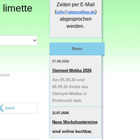
Zeiten per E-Mail
 limette
(
)
info@stempelbar.de
abgesprochen
werden.
News
07.08.2026
Stempel-Mekka 2026
kosten
Am 05.09.26 und
06.09.26 findet das
Stempel-Mekka in
Dortmund statt.
tweet
11.07.2026
Neue Workshoptermine
sind online buchbar.