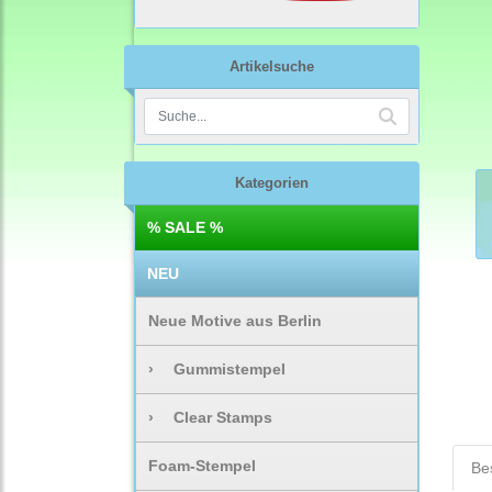
Artikelsuche
Kategorien
% SALE %
NEU
Neue Motive aus Berlin
›
Gummistempel
›
Clear Stamps
Foam-Stempel
Be