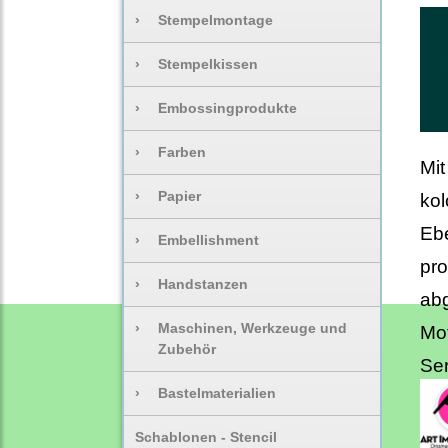
›
Stempelmontage
›
Stempelkissen
›
Embossingprodukte
›
Farben
Mit
›
Papier
kol
Ebe
›
Embellishment
pro
›
Handstanzen
abg
›
Maschinen, Werkzeuge und
Mot
Zubehör
Ser
›
Bastelmaterialien
Schablonen - Stencil