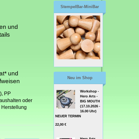
StempelBar-MiniBar
ten und
ails
at* und
Neu im Shop
fweisen
Workshop -
), PP
Hero Arts -
Haushalten oder
BIG MOUTH
(17.10.2026 -
 Herstellung
16.00 Uhr)
NEUER TERMIN
22,00 €
Hero Arts