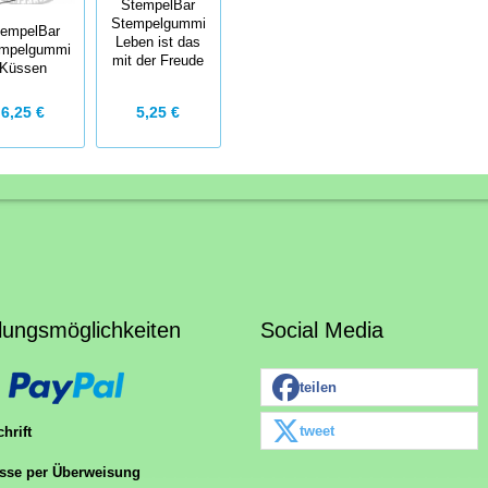
StempelBar
Stempelgummi
tempelBar
Leben ist das
mpelgummi
mit der Freude
Küssen
5,25 €
6,25 €
lungsmöglichkeiten
Social Media
teilen
tweet
hrift
sse per Überweisung