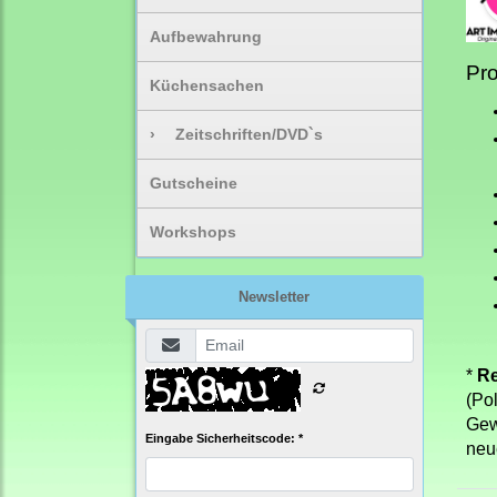
Aufbewahrung
Pro
Küchensachen
›
Zeitschriften/DVD`s
Gutscheine
Workshops
Newsletter
*
Re
(Po
Gew
Eingabe Sicherheitscode: *
neu