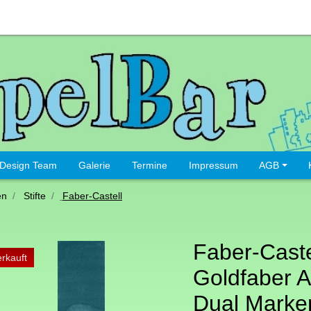
Design Team
Galerie
Termine
Impressum
AGB
en
Stifte
Faber-Castell
Faber-Caste
rkauft
Goldfaber 
Dual Marker