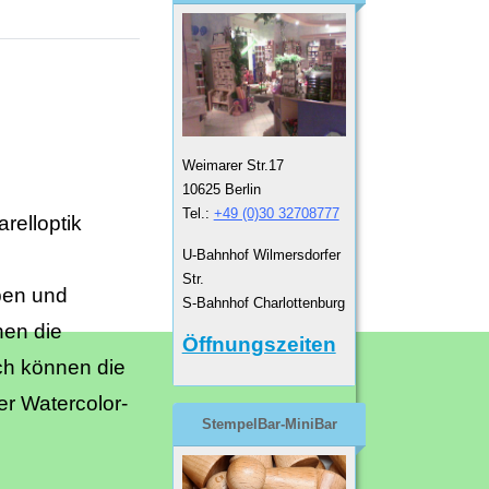
Weimarer Str.17
10625 Berlin
Tel.:
+49 (0)30 32708777
relloptik
U-Bahnhof Wilmersdorfer
Str.
ben und
S-Bahnhof Charlottenburg
nen die
Öffnungszeiten
ch können die
er Watercolor-
StempelBar-MiniBar