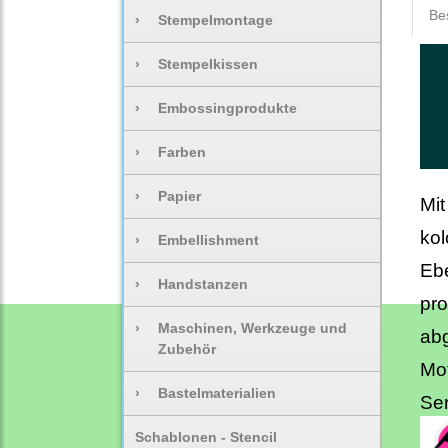
Be
›
Stempelmontage
›
Stempelkissen
›
Embossingprodukte
›
Farben
›
Papier
Mit
kol
›
Embellishment
Ebe
›
Handstanzen
pro
›
Maschinen, Werkzeuge und
abg
Zubehör
Mot
›
Bastelmaterialien
Ser
Schablonen - Stencil