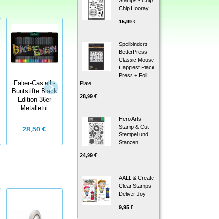
Stamps - Chip
Chip Hooray
15,99 €
Spellbinders
BetterPress -
Classic Mouse
Happiest Place
Press + Foil
Faber-Castell -
Faber-Castell
Plate
Faber-Castell -
Buntstifte Black
Albrecht Dürer
Buntstifte Black
28,99 €
Edition 36er
Watercolour
Edition 50er
Metalletui
Marker
Hero Arts
Stamp & Cut -
28,71 €
28,50 €
4,00 €
29,00 €
Stempel und
Stanzen
24,99 €
AALL & Create
Clear Stamps -
Deliver Joy
9,95 €