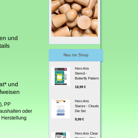
ten und
ails
Neu im Shop
Hero Arts
Stencil -
Butterfly Pattern
at* und
18,99 €
fweisen
Hero Arts
), PP
Stanze - Clouds
Haushalten oder
Die Set
 Herstellung
9,99 €
Hero Arts Clear