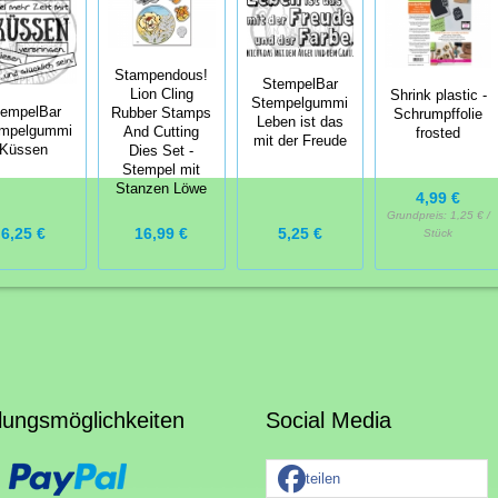
Stampendous!
StempelBar
Lion Cling
Shrink plastic -
Stempelgummi
tempelBar
Rubber Stamps
Schrumpffolie
Leben ist das
mpelgummi
And Cutting
frosted
mit der Freude
Küssen
Dies Set -
Stempel mit
Stanzen Löwe
4,99 €
Grundpreis:
1,25 € /
6,25 €
16,99 €
5,25 €
Stück
lungsmöglichkeiten
Social Media
teilen