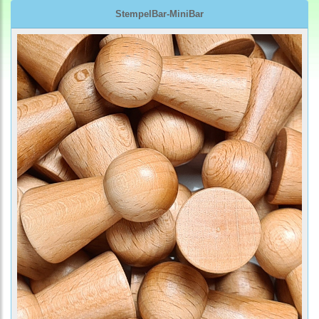
StempelBar-MiniBar