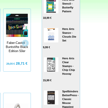
Stencil -
Butterfly
Pattern
18,99 €
Hero Arts
Stanze -
Clouds Die
Set
Faber-Castell -
Albrecht Dürer
Faber-Castell -
Buntstifte Black
Watercolour
Buntstifte Black
9,99 €
Edition 12er
Marker, 20er
Edition 50er
Metalletui
Etui
Hero Arts
Clear
28,71 €
9,50 €
80,00 €
29,00 €
Stamps -
Chip Chip
Hooray
15,99 €
Spellbinders
BetterPress -
Classic
Mouse
Happiest