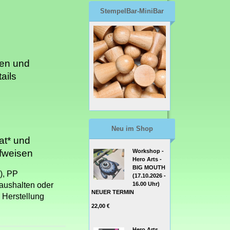
StempelBar-MiniBar
ten und
ails
Neu im Shop
at* und
Workshop -
fweisen
Hero Arts -
BIG MOUTH
), PP
(17.10.2026 -
16.00 Uhr)
Haushalten oder
NEUER TERMIN
 Herstellung
22,00 €
Hero Arts