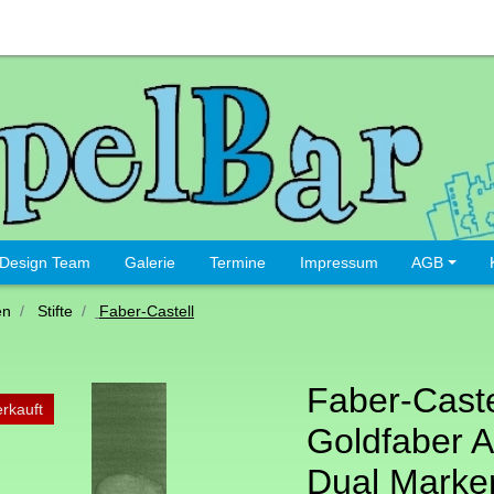
Design Team
Galerie
Termine
Impressum
AGB
en
Stifte
Faber-Castell
Faber-Caste
rkauft
Goldfaber 
Dual Marker