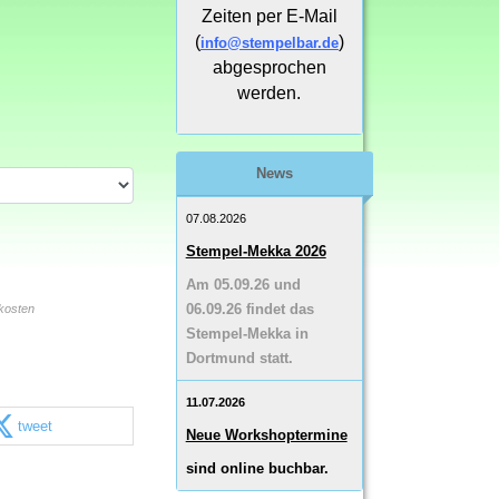
Zeiten per E-Mail
(
)
info@stempelbar.de
abgesprochen
werden.
News
07.08.2026
Stempel-Mekka 2026
Am 05.09.26 und
06.09.26 findet das
kosten
Stempel-Mekka in
Dortmund statt.
11.07.2026
tweet
Neue Workshoptermine
sind online buchbar.