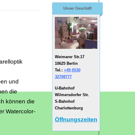
Unser Geschäft
Weimarer Str.17
relloptik
10625 Berlin
Tel.:
+49 (0)30
32708777
ben und
U-Bahnhof
nen die
Wilmersdorfer Str.
ch können die
S-Bahnhof
Charlottenburg
er Watercolor-
Öffnungszeiten