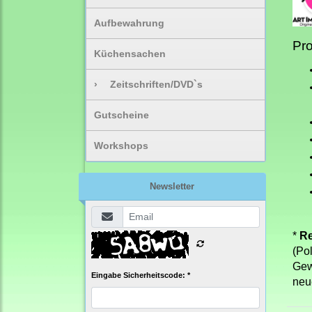
Aufbewahrung
Pro
Küchensachen
›
Zeitschriften/DVD`s
Gutscheine
Workshops
Newsletter
*
Re
(Po
Gew
Eingabe Sicherheitscode: *
neu