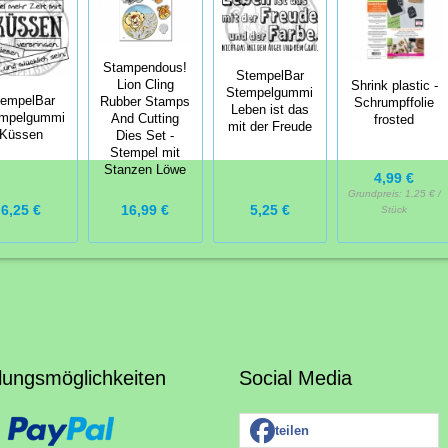
Stampendous!
StempelBar
Lion Cling
Shrink plastic -
Stempelgummi
tempelBar
Rubber Stamps
Schrumpffolie
Leben ist das
mpelgummi
And Cutting
frosted
mit der Freude
Küssen
Dies Set -
Stempel mit
Stanzen Löwe
4,99 €
Grundpreis:
1,25 € /
6,25 €
16,99 €
5,25 €
Stück
lungsmöglichkeiten
Social Media
teilen