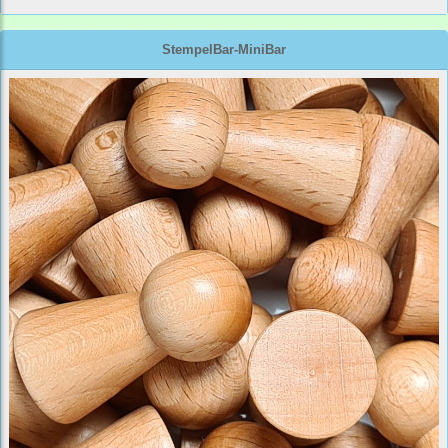
StempelBar-MiniBar